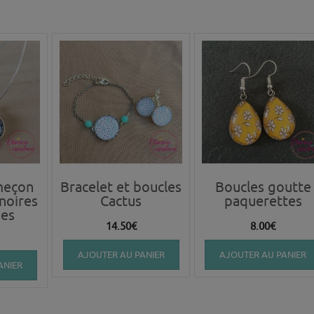
meçon
Bracelet et boucles
Boucles goutte
noires
Cactus
paquerettes
hes
14.50
€
8.00
€
AJOUTER AU PANIER
AJOUTER AU PANIER
ANIER