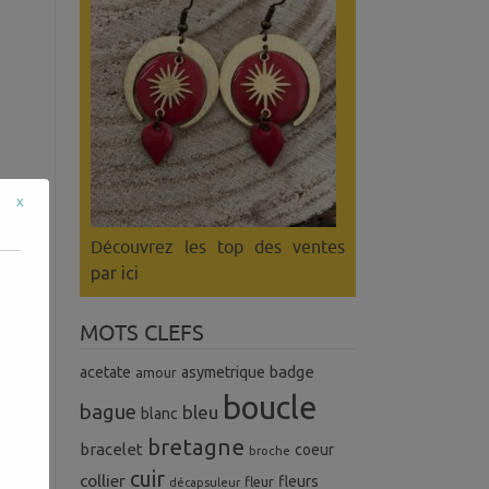
x
Découvrez les top des ventes
par ici
MOTS CLEFS
uel
badge
acetate
asymetrique
amour
s.
boucle
que
bague
bleu
blanc
bretagne
bracelet
coeur
broche
cuir
collier
fleurs
fleur
décapsuleur