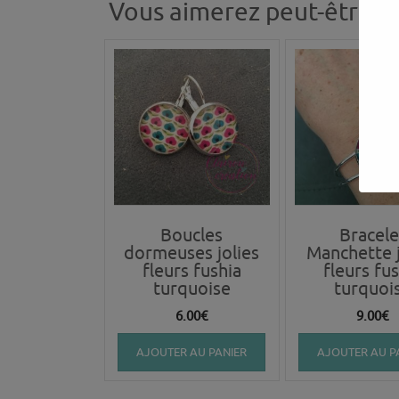
Vous aimerez peut-être a
Boucles
Bracele
dormeuses jolies
Manchette j
fleurs fushia
fleurs fus
turquoise
turquoi
6.00
€
9.00
€
AJOUTER AU PANIER
AJOUTER AU P