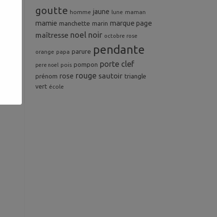
goutte
jaune
homme
maman
lune
mamie
marque page
manchette
marin
noel
noir
maîtresse
octobre rose
pendante
parure
orange
papa
porte clef
pompon
pois
pere noel
rouge
rose
sautoir
prénom
triangle
vert
école