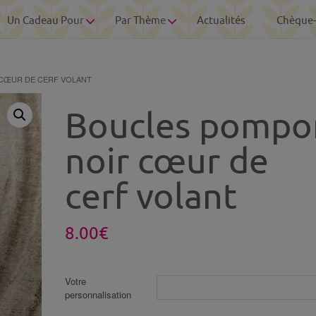
Un Cadeau Pour
Par Thème
Actualités
Chèque
 CŒUR DE CERF VOLANT
Boucles pompo
noir cœur de
cerf volant
8.00
€
Votre
personnalisation