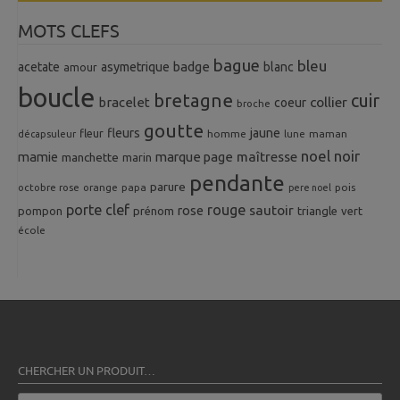
MOTS CLEFS
bague
bleu
badge
acetate
asymetrique
blanc
amour
boucle
bretagne
cuir
collier
bracelet
coeur
broche
goutte
fleurs
jaune
fleur
homme
maman
décapsuleur
lune
noel
noir
mamie
marque page
maîtresse
manchette
marin
pendante
parure
octobre rose
orange
pois
papa
pere noel
porte clef
rouge
rose
sautoir
pompon
prénom
triangle
vert
école
CHERCHER UN PRODUIT…
Recherche