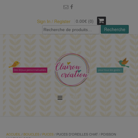
modal-check
0.00€ (0)
Sign In / Register
Recherche
Recherche
pour :
MENU
ACCUEIL
/
BOUCLES
/
PUCES
/ PUCES D’OREILLES CHAT / POISSON