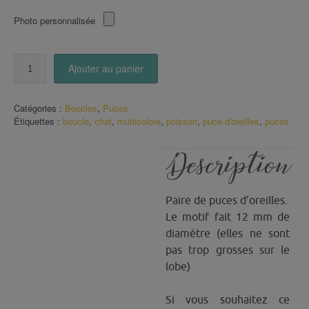
Photo personnalisée
quantité
Ajouter au panier
de
Puces
d'oreilles
Catégories :
Boucles
,
Puces
Chat
Étiquettes :
boucle
,
chat
,
multicolore
,
poisson
,
puce d'oreilles
,
puces
/
Poisson
multicolore
Description
Paire de puces d’oreilles.
Le motif fait 12 mm de
diamètre (elles ne sont
pas trop grosses sur le
lobe)
Si vous souhaitez ce