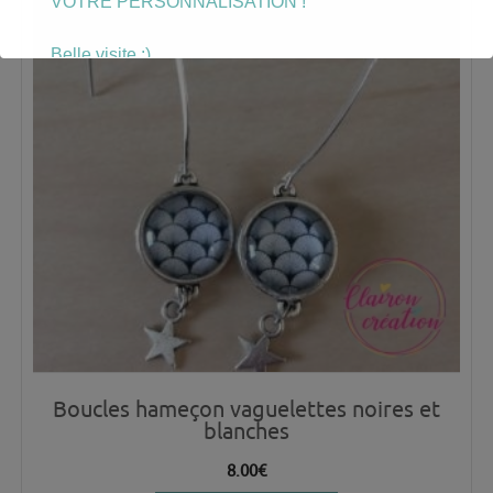
VOTRE PERSONNALISATION !
Belle visite :)
Boucles hameçon vaguelettes noires et
blanches
8.00
€