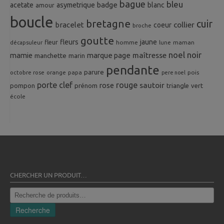
bague
bleu
badge
acetate
asymetrique
blanc
amour
boucle
bretagne
cuir
collier
bracelet
coeur
broche
goutte
fleurs
jaune
fleur
homme
maman
décapsuleur
lune
noel
noir
mamie
marque page
maîtresse
manchette
marin
pendante
parure
octobre rose
orange
pois
papa
pere noel
porte clef
rouge
rose
sautoir
pompon
prénom
triangle
vert
école
CHERCHER UN PRODUIT…
Recherche
pour :
Recherche