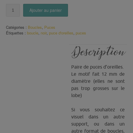
quantité
Ajouter au panier
de
Puces
d'oreilles
Catégories :
Boucles
,
Puces
motif
Étiquettes :
boucle
,
noir
,
puce d'oreilles
,
puces
noir
uni
Description
Paire de puces d’oreilles.
Le motif fait 12 mm de
diamètre (elles ne sont
pas trop grosses sur le
lobe)
Si vous souhaitez ce
visuel dans un autre
support, ou dans un
autre format de boucles,