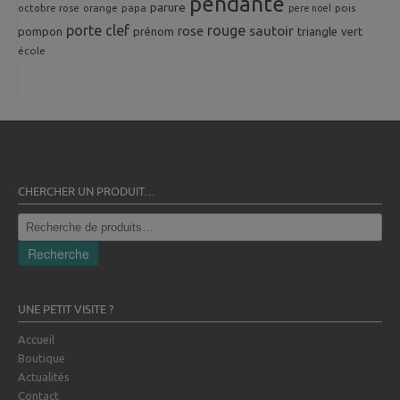
pendante
parure
octobre rose
orange
pois
papa
pere noel
porte clef
rouge
rose
sautoir
pompon
prénom
triangle
vert
école
CHERCHER UN PRODUIT…
Recherche
pour :
Recherche
UNE PETIT VISITE ?
Accueil
Boutique
Actualités
Contact