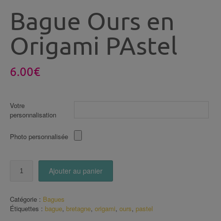
Bague Ours en
Origami PAstel
6.00
€
Votre
personnalisation
Photo personnalisée
quantité
Ajouter au panier
de
Bague
Ours
Catégorie :
Bagues
en
Étiquettes :
bague
,
bretagne
,
origami
,
ours
,
pastel
Origami
PAstel