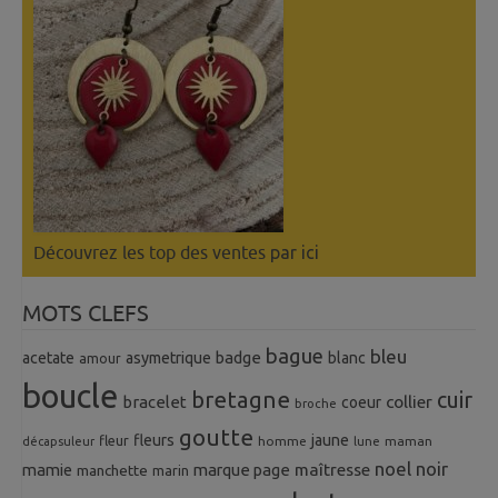
Découvrez les top des ventes
par ici
MOTS CLEFS
bague
bleu
badge
acetate
asymetrique
blanc
amour
boucle
bretagne
cuir
collier
bracelet
coeur
broche
goutte
fleurs
jaune
fleur
homme
maman
décapsuleur
lune
noel
noir
mamie
marque page
maîtresse
manchette
marin