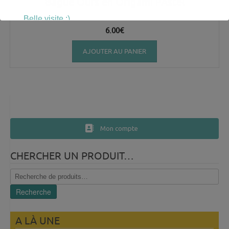
Bague Ours en Origami PAstel
Belle visite :)
6.00
€
AJOUTER AU PANIER
Mon compte
CHERCHER UN PRODUIT…
Recherche
pour :
Recherche
A LÀ UNE