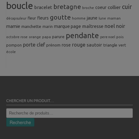
boucle
bretagne
cuir
collier
bracelet
coeur
broche
goutte
fleurs
jaune
fleur
homme
maman
décapsuleur
lune
noel
noir
mamie
marque page
maîtresse
manchette
marin
pendante
parure
octobre rose
orange
pois
papa
pere noel
porte clef
rouge
rose
sautoir
pompon
prénom
triangle
vert
école
CHERCHER UN PRODUIT…
Recherche
pour :
Recherche