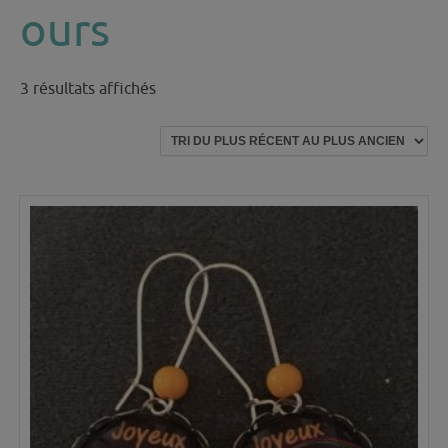
ours
Trié
3 résultats affichés
du
plus
récent
au
plus
ancien