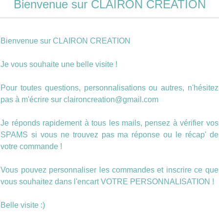
Bienvenue sur CLAIRON CREATION
lumes
Boucles pompon
Boucles goutte
une
Plumes jaune
Plumes de Paon
rouge
Bienvenue sur CLAIRON CREATION
8.00
€
8.00
€
Je vous souhaite une belle visite !
ANIER
AJOUTER AU PANIER
AJOUTER AU PANIER
Pour toutes questions, personnalisations ou autres, n'hésitez
pas à m'écrire sur claironcreation@gmail.com
Je réponds rapidement à tous les mails, pensez à vérifier vos
SPAMS si vous ne trouvez pas ma réponse ou le récap' de
votre commande !
Vous pouvez personnaliser les commandes et inscrire ce que
vous souhaitez dans l'encart VOTRE PERSONNALISATION !
Sautoir et boucles
Sautoir et boucle
Belle visite :)
sable
Maman qui déchire
Cerise