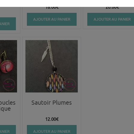
Paon
18.00
€
20.00
€
AJOUTER AU PANIER
AJOUTER AU PANIER
ANIER
oucles
Sautoir Plumes
ique
12.00
€
ANIER
AJOUTER AU PANIER