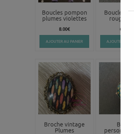
Boucles pompon
Boucles p
plumes violettes
rouge ja
8.00
€
6.00
€
AJOUTER AU PANIER
AJOUTER AU P
Broche vintage
Bague
Plumes
personnali