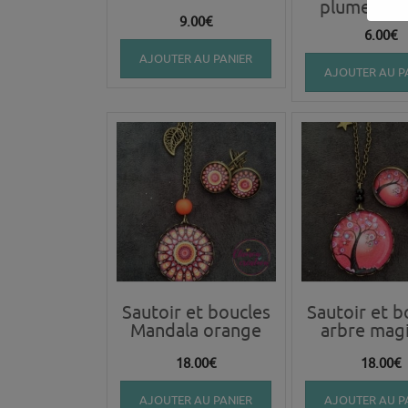
plume de 
9.00
€
6.00
€
AJOUTER AU PANIER
AJOUTER AU P
Sautoir et boucles
Sautoir et b
Mandala orange
arbre mag
18.00
€
18.00
€
AJOUTER AU PANIER
AJOUTER AU P