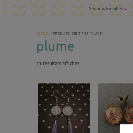
Sequins Emaillés
ACCUEIL
/ PRODUITS IDENTIFIÉS “PLUME”
plume
Trié
11 résultats affichés
du
plus
récent
au
plus
ancien