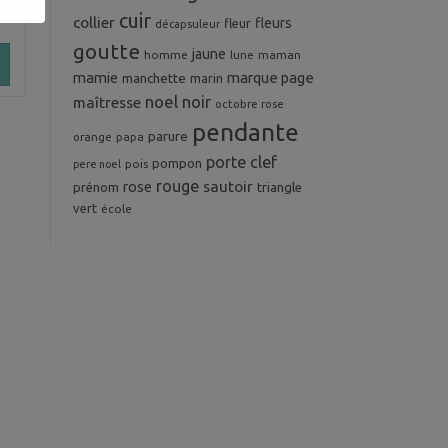
cuir
collier
fleurs
fleur
décapsuleur
goutte
jaune
homme
maman
lune
mamie
marque page
manchette
marin
noel
noir
maîtresse
octobre rose
pendante
parure
orange
papa
porte clef
pompon
pois
pere noel
rouge
rose
sautoir
prénom
triangle
vert
école