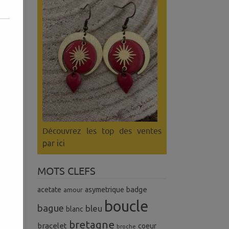
Découvrez les top des ventes
par ici
MOTS CLEFS
badge
acetate
asymetrique
amour
boucle
bague
bleu
blanc
s
bretagne
bracelet
coeur
broche