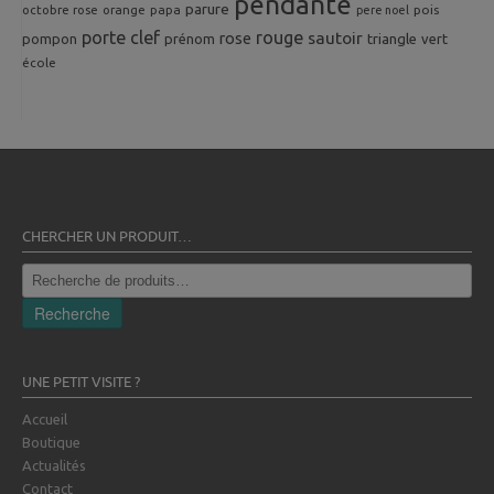
pendante
parure
octobre rose
orange
pois
papa
pere noel
porte clef
rouge
rose
sautoir
pompon
prénom
triangle
vert
école
CHERCHER UN PRODUIT…
Recherche
pour :
Recherche
UNE PETIT VISITE ?
Accueil
Boutique
Actualités
Contact