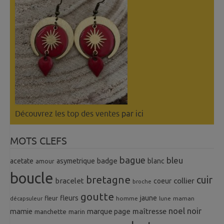
Découvrez les top des ventes
par ici
MOTS CLEFS
bague
bleu
badge
acetate
asymetrique
blanc
amour
boucle
bretagne
cuir
collier
bracelet
coeur
broche
goutte
fleurs
jaune
fleur
homme
maman
décapsuleur
lune
noel
noir
mamie
marque page
maîtresse
manchette
marin