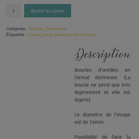
quantité
Ajouter au panier
de
Boucles
plumes
Catégories :
Boucles
,
Dormeuses
rouge
Étiquettes :
boucle
,
jaune
,
pendante
,
plume
,
rouge
jaune
Description
Boucles d’oreilles en
format dormeuse. (La
boucle ne pend que très
légèrement et elle est
légère)
Le diamètre de l’image
est de 16mm.
Possibilité de faire la