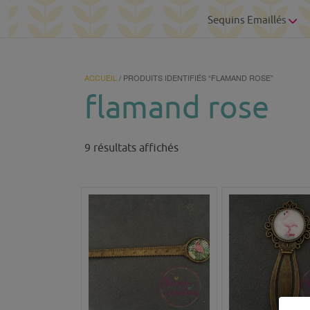
Sequins Emaillés
ACCUEIL
/ PRODUITS IDENTIFIÉS “FLAMAND ROSE”
flamand rose
Trié
9 résultats affichés
du
plus
récent
au
plus
ancien