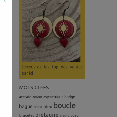
x
nd
Découvrez les top des ventes
par ici
MOTS CLEFS
badge
acetate
asymetrique
amour
boucle
bague
bleu
blanc
bretagne
bracelet
coeur
broche