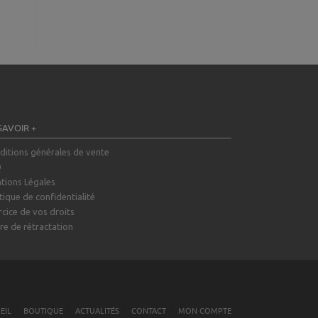
SAVOIR +
ditions générales de vente
Q
tions Légales
tique de confidentialité
rcice de vos droits
re de rétractation
EIL
BOUTIQUE
ACTUALITÉS
CONTACT
MON COMPTE