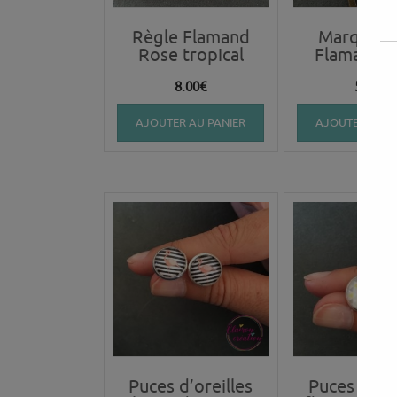
Règle Flamand
Marque P
Rose tropical
Flamand 
8.00
€
5.00
€
AJOUTER AU PANIER
AJOUTER AU P
Puces d’oreilles
Puces d’ore