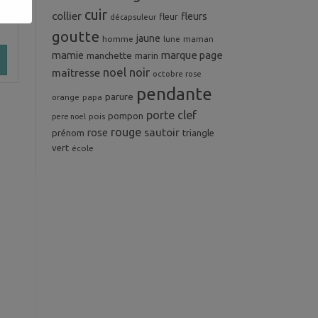
re
cuir
collier
fleurs
fleur
décapsuleur
goutte
jaune
homme
maman
lune
mamie
marque page
manchette
marin
noel
noir
maîtresse
octobre rose
pendante
parure
orange
papa
porte clef
pompon
pois
pere noel
rouge
rose
sautoir
prénom
triangle
vert
école