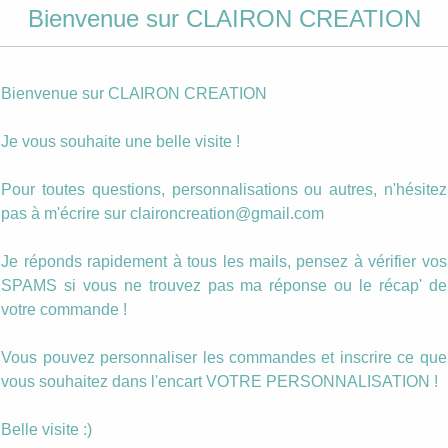
Bienvenue sur CLAIRON CREATION
age
Marque Page
Boucles
Rose
Flamand Rose Gris
Dormeuses
rose
Flamand Rose fo
Bienvenue sur CLAIRON CREATION
tropical
5.00
€
6.00
€
ANIER
Je vous souhaite une belle visite !
AJOUTER AU PANIER
AJOUTER AU PANIER
Pour toutes questions, personnalisations ou autres, n'hésitez
pas à m'écrire sur claironcreation@gmail.com
Je réponds rapidement à tous les mails, pensez à vérifier vos
SPAMS si vous ne trouvez pas ma réponse ou le récap' de
votre commande !
Vous pouvez personnaliser les commandes et inscrire ce que
vous souhaitez dans l'encart VOTRE PERSONNALISATION !
Belle visite :)
illes
Bague Flamand
Bague Flamand