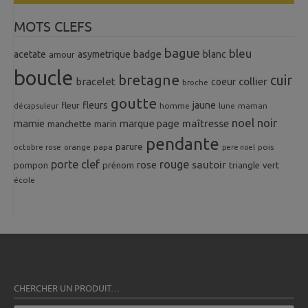
MOTS CLEFS
bague
bleu
badge
acetate
asymetrique
blanc
amour
boucle
bretagne
cuir
collier
bracelet
coeur
broche
goutte
fleurs
jaune
fleur
homme
maman
décapsuleur
lune
noel
noir
mamie
marque page
maîtresse
manchette
marin
pendante
parure
octobre rose
orange
pois
papa
pere noel
porte clef
rouge
rose
sautoir
pompon
prénom
triangle
vert
école
CHERCHER UN PRODUIT…