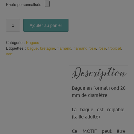
Photo personnalisée
quantité
Ajouter au panier
de
Bague
Flamand
Catégorie :
Bagues
Rose
Étiquettes :
bague
,
bretagne
,
flamand
,
flamand rose
,
rose
,
tropical
,
sous
vert
les
tropiques
Description
Bague en format rond 20
mm de diamètre.
La bague est réglable.
(taille adulte)
Ce MOTIF peut être