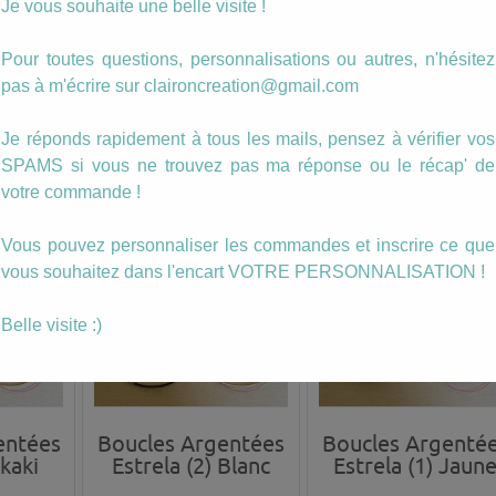
Je vous souhaite une belle visite !
entées
Boucles Argentées
Boucles Argenté
Pour toutes questions, personnalisations ou autres, n'hésitez
 Vert
Estrela (6) orange
Estrela (5) bleu
pas à m'écrire sur claironcreation@gmail.com
12.00
€
12.00
€
Je réponds rapidement à tous les mails, pensez à vérifier vos
ANIER
AJOUTER AU PANIER
AJOUTER AU PANIER
SPAMS si vous ne trouvez pas ma réponse ou le récap' de
votre commande !
Vous pouvez personnaliser les commandes et inscrire ce que
vous souhaitez dans l'encart VOTRE PERSONNALISATION !
Belle visite :)
entées
Boucles Argentées
Boucles Argenté
 kaki
Estrela (2) Blanc
Estrela (1) Jaun