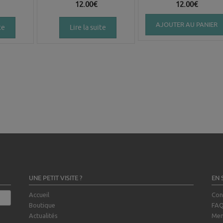
12.00
€
12.00
€
AJOUTER AU PANIER
te
Lire la suite
UNE PETIT VISITE ?
EN 
Accueil
Con
Boutique
FA
Actualités
Men