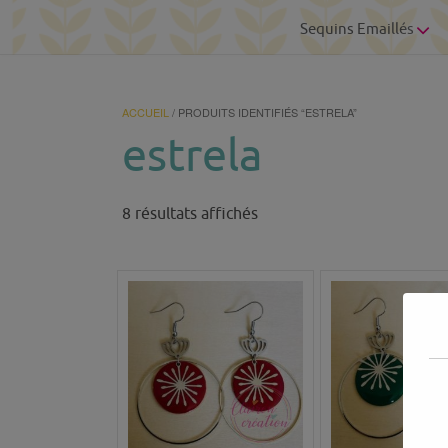
Sequins Emaillés
ACCUEIL
/ PRODUITS IDENTIFIÉS “ESTRELA”
estrela
Trié
8 résultats affichés
du
plus
récent
au
plus
ancien