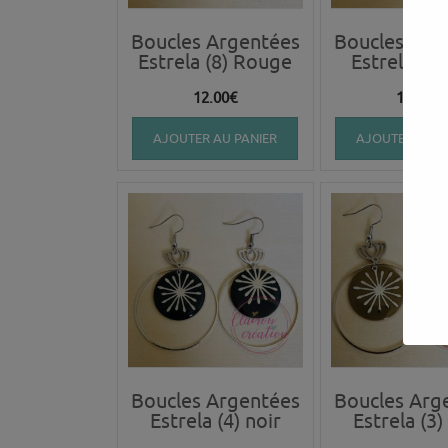
Boucles Argentées
Boucles Arg
Estrela (8) Rouge
Estrela (7)
12.00
€
12.00
€
AJOUTER AU PANIER
AJOUTER AU P
Boucles Argentées
Boucles Arg
Estrela (4) noir
Estrela (3)