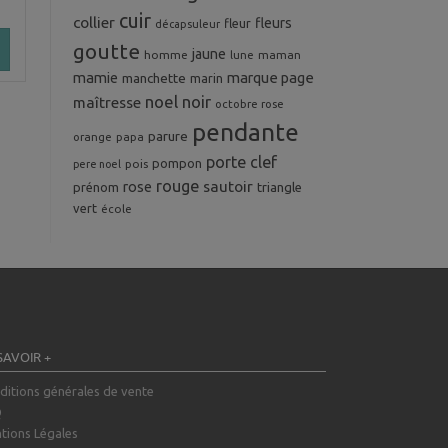
cuir
collier
fleurs
fleur
décapsuleur
goutte
jaune
homme
maman
lune
mamie
marque page
manchette
marin
noel
noir
maîtresse
octobre rose
pendante
parure
orange
papa
porte clef
pompon
pois
pere noel
rouge
rose
sautoir
prénom
triangle
vert
école
SAVOIR +
ditions générales de vente
Q
tions Légales