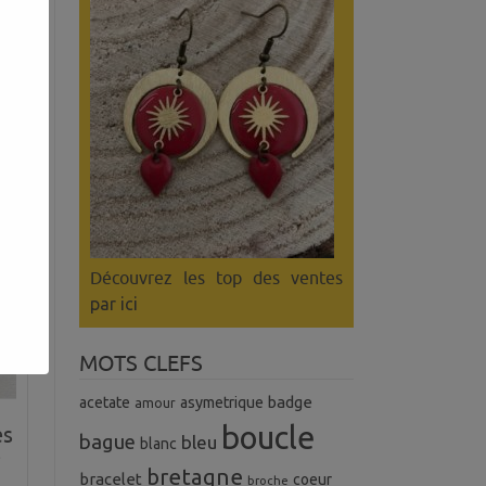
es
Découvrez les top des ventes
par ici
MOTS CLEFS
badge
acetate
asymetrique
amour
boucle
es
bague
bleu
blanc
e
bretagne
bracelet
coeur
broche