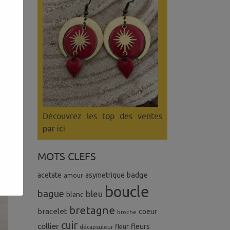
Découvrez les top des ventes
par ici
MOTS CLEFS
badge
acetate
asymetrique
amour
boucle
bague
bleu
blanc
bretagne
bracelet
coeur
broche
cuir
collier
fleurs
fleur
décapsuleur