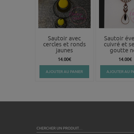
Sautoir avec
Sautoir éve
cercles et ronds
cuivré et s
jaunes
goutte n
14.00
€
14.00
€
AJOUTER AU PANIER
AJOUTER AU P
CHERCHER UN PRODUIT…