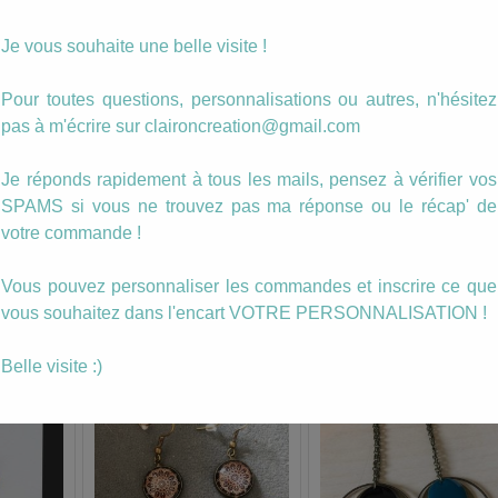
Je vous souhaite une belle visite !
Description
Pour toutes questions, personnalisations ou autres, n'hésitez
pas à m'écrire sur claironcreation@gmail.com
Paire Estrela
Je réponds rapidement à tous les mails, pensez à vérifier vos
Il est possible de les décliner de plusieurs façons.
SPAMS si vous ne trouvez pas ma réponse ou le récap' de
votre commande !
N’hésitez pas à me contacter.
Vous pouvez personnaliser les commandes et inscrire ce que
Clairon Création
vous souhaitez dans l'encart VOTRE PERSONNALISATION !
Belle visite :)