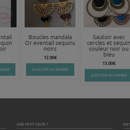
ntail
Boucles mandala
Sautoir avec
equin
Or eventail sequins
cercles et sequi
oir
noirs
couleur noir ou
bleu
12.00
€
13.00
€
ANIER
AJOUTER AU PANIER
AJOUTER AU PANIER
UNE PETIT VISITE ?
EN 