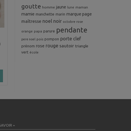
goutte
jaune
homme
maman
lune
mamie
marque page
manchette
marin
noel
noir
maîtresse
octobre rose
pendante
parure
orange
papa
porte clef
pompon
pois
pere noel
n
rouge
rose
sautoir
prénom
triangle
vert
école
SAVOIR +