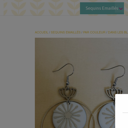
Sequins Emaillés
ACCUEIL
/
SEQUINS EMAILLÉS
/
PAR COULEUR
/
DANS LES B