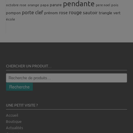
pendante
parure
octobre rose
orange
pois
papa
pere noel
porte clef
rouge
rose
sautoir
pompon
prénom
triangle
vert
école
CHERCHER UN PRODUIT…
Recherche
pour :
Recherche
UNE PETIT VISITE ?
Accueil
Boutique
Actualités