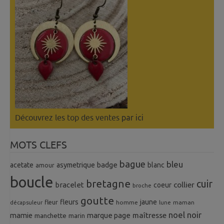
Découvrez les top des ventes
par ici
MOTS CLEFS
bague
bleu
badge
acetate
asymetrique
blanc
amour
boucle
bretagne
cuir
collier
bracelet
coeur
broche
goutte
fleurs
jaune
fleur
homme
maman
décapsuleur
lune
noel
noir
mamie
marque page
maîtresse
manchette
marin