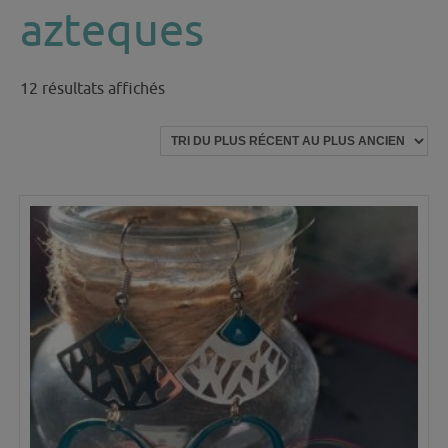
azteques
Trié
12 résultats affichés
du
plus
récent
au
plus
ancien