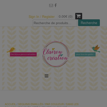
modal-check
0.00€ (0)
Sign In / Register
Recherche
Recherche
pour :
MENU
ACCUEIL
/
SEQUINS EMAILLÉS
/
PAR COULEUR
/
DANS LES