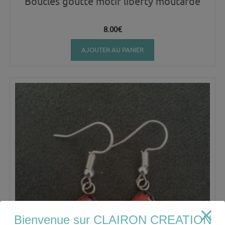
Boucles goutte motif liberty moutarde
8.00
€
AJOUTER AU PANIER
Bienvenue sur CLAIRON CREATION