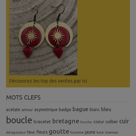
Découvrez les top des ventes
par ici
MOTS CLEFS
bague
bleu
badge
acetate
asymetrique
blanc
amour
boucle
bretagne
cuir
collier
bracelet
coeur
broche
goutte
fleurs
jaune
fleur
homme
maman
décapsuleur
lune