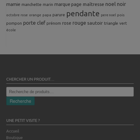
noel
noir
mamie
marque page
maîtresse
manchette
marin
pendante
parure
octobre rose
orange
pois
papa
pere noel
porte clef
rouge
rose
sautoir
pompon
prénom
triangle
vert
école
CHERCHER UN PRODUIT…
Recherche
pour :
Recherche
UNE PETIT VISITE ?
Accueil
Boutique