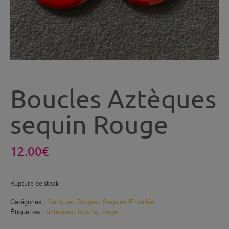
Boucles Aztèques
sequin Rouge
12.00
€
Rupture de stock
Catégories :
Dans les Rouges
,
Sequins Emaillés
Étiquettes :
azteques
,
boucle
,
rouge