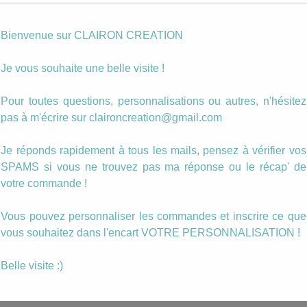
Photo personnalisée
Bienvenue sur CLAIRON CREATION
quantité
Ajouter au panier
de
Je vous souhaite une belle visite !
Bague
ma
Catégories :
Parrain, marraine
,
Un cadeau pour...
Marraine
Pour toutes questions, personnalisations ou autres, n'hésitez
Étiquettes :
bague
,
marraine
que
pas à m'écrire sur claironcreation@gmail.com
j'aime
Description
Je réponds rapidement à tous les mails, pensez à vérifier vos
SPAMS si vous ne trouvez pas ma réponse ou le récap' de
votre commande !
Bague en format rond 20 mm de diamètre.
Vous pouvez personnaliser les commandes et inscrire ce que
La bague est réglable. (taille adulte)
vous souhaitez dans l'encart VOTRE PERSONNALISATION !
Ce MOTIF peut être inséré dans n’importe q
Belle visite :)
type de bijoux ou dans un autre format de bague