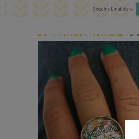
Sequins Emaillés
ACCUEIL
/
UN CADEAU POUR...
/
PARRAIN, MARRAINE
/ BAGU