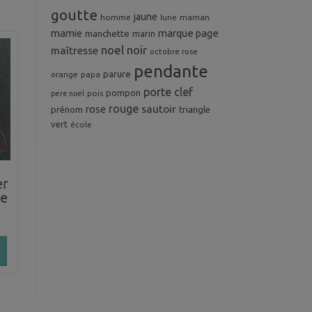
goutte
jaune
homme
maman
lune
mamie
marque page
manchette
marin
noel
noir
maîtresse
octobre rose
pendante
parure
orange
papa
porte clef
pompon
pois
pere noel
rouge
rose
sautoir
prénom
triangle
vert
école
er
he