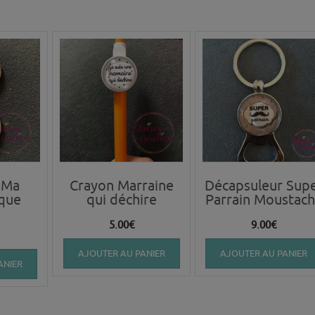
 Ma
Crayon Marraine
Décapsuleur Sup
que
qui déchire
Parrain Moustac
5.00
€
9.00
€
AJOUTER AU PANIER
AJOUTER AU PANIER
ANIER