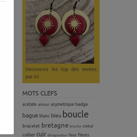
Découvrez les top des ventes
par ici
MOTS CLEFS
badge
acetate
asymetrique
amour
boucle
uel
bague
bleu
blanc
s.
bretagne
bracelet
coeur
broche
cuir
collier
fleurs
fleur
décapsuleur