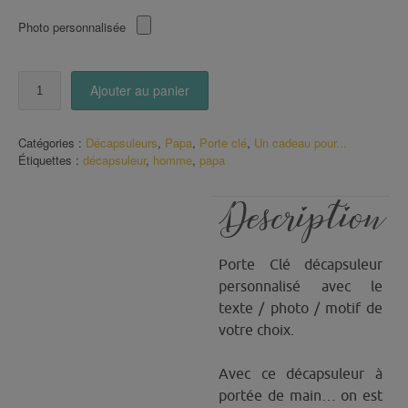
Photo personnalisée
quantité
Ajouter au panier
de
Décapsuleur
Super
Catégories :
Décapsuleurs
,
Papa
,
Porte clé
,
Un cadeau pour...
Papa
Étiquettes :
décapsuleur
,
homme
,
papa
Moustache
Description
Porte Clé décapsuleur
personnalisé avec le
texte / photo / motif de
votre choix.
Avec ce décapsuleur à
portée de main… on est