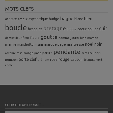
MOTS CLEFS
bague
bleu
badge
acetate
asymetrique
blanc
amour
boucle
bretagne
cuir
collier
bracelet
coeur
broche
goutte
fleurs
jaune
fleur
homme
maman
décapsuleur
lune
noel
noir
mamie
marque page
maîtresse
manchette
marin
pendante
parure
octobre rose
orange
pois
papa
pere noel
porte clef
rouge
rose
sautoir
pompon
prénom
triangle
vert
école
CHERCHER UN PRODUIT…
Recherche