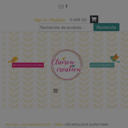
modal-check
0.00€ (0)
Sign In / Register
Recherche
Recherche
pour :
MENU
ACCUEIL
/
UN CADEAU POUR...
/
PAPA
/ DÉCAPSULEUR SUPER PAPA