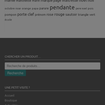
noel
noir
mamie
marque page
maîtresse
manchette
marin
pendante
parure
octobre rose
orange
pois
papa
pere noel
porte clef
rouge
rose
sautoir
pompon
prénom
triangle
vert
école
CHERCHER UN PRODUIT…
Recherche
pour :
Recherche
UNE PETIT VISITE ?
Accueil
Boutique