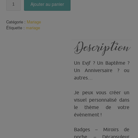
quantité
Ajouter au panier
de
Badge
(ou
Catégorie :
Mariage
autre)
Étiquette :
mariage
pour
un
évènement
Description
(Mariage)
Un Evjf ? Un Baptême ?
Un Anniversaire ? ou
autres…
Je peux vous créer un
visuel personnalisé dans
le thème de votre
évènement !
Badges – Miroirs de
poche – Décapsuleur