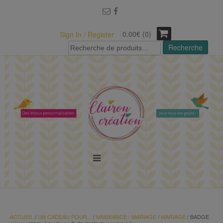
modal-check
0.00€ (0)
Sign In / Register
Recherche
Recherche
pour :
MENU
ACCUEIL
/
UN CADEAU POUR...
/
NAISSANCE / MARIAGE
/
MARIAGE
/ BADGE