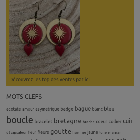
Découvrez les top des ventes
par ici
MOTS CLEFS
bague
bleu
badge
acetate
asymetrique
blanc
amour
boucle
bretagne
cuir
collier
bracelet
coeur
broche
goutte
fleurs
jaune
fleur
homme
maman
décapsuleur
lune