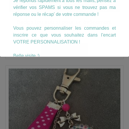
Je réponds rapidement à tous les mails, pensez à
vérifier vos SPAMS si vous ne trouvez pas ma
réponse ou le récap' de votre commande !
Badge (ou autre) pour un évènement
(Mariage) (15)
Vous pouvez personnaliser les commandes et
inscrire ce que vous souhaitez dans l'encart
2.50
€
VOTRE PERSONNALISATION !
AJOUTER AU PANIER
Belle visite :)