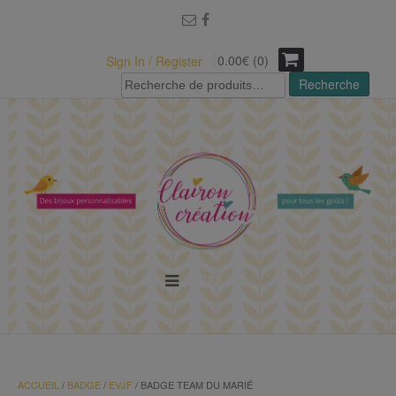
modal-check
0.00€ (0)
Sign In / Register
Recherche
Recherche
pour :
MENU
ACCUEIL
/
BADGE
/
EVJF
/ BADGE TEAM DU MARIÉ