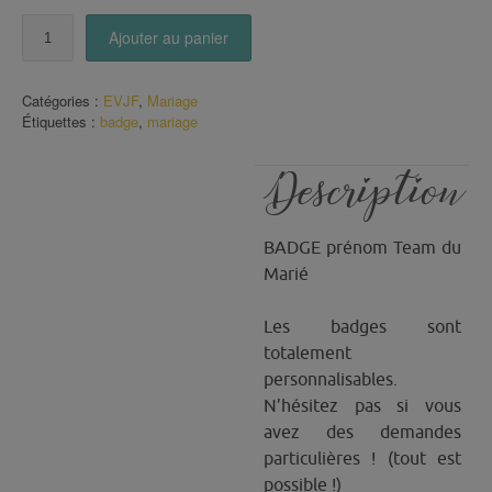
quantité
Ajouter au panier
de
Badge
Team
Catégories :
EVJF
,
Mariage
du
Étiquettes :
badge
,
mariage
Marié
Description
BADGE prénom Team du
Marié
Les badges sont
totalement
personnalisables.
N’hésitez pas si vous
avez des demandes
particulières ! (tout est
possible !)