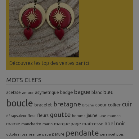
Découvrez les top des ventes
par ici
MOTS CLEFS
bague
bleu
badge
acetate
asymetrique
blanc
amour
boucle
bretagne
cuir
collier
bracelet
coeur
broche
goutte
fleurs
jaune
fleur
homme
maman
décapsuleur
lune
noel
noir
mamie
marque page
maîtresse
manchette
marin
pendante
parure
octobre rose
orange
pois
papa
pere noel