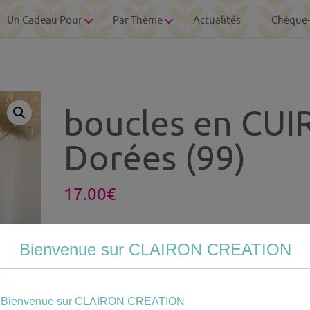
Un Cadeau Pour
Par Thème
Actualités
Chèque
boucles en CUI
Dorées (99)
17.00
€
Votre
Bienvenue sur CLAIRON CREATION
personnalisation
Photo personnalisée
Bienvenue sur CLAIRON CREATION