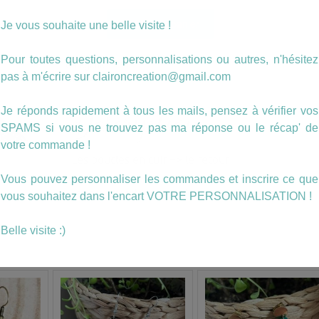
quantité
Ajouter au panier
Je vous souhaite une belle visite !
de
boucles
en
Pour toutes questions, personnalisations ou autres, n'hésitez
Catégorie :
Cuirs
CUIR
pas à m'écrire sur claironcreation@gmail.com
Étiquette :
cuir
Dorées
(99)
Description
Je réponds rapidement à tous les mails, pensez à vérifier vos
SPAMS si vous ne trouvez pas ma réponse ou le récap' de
votre commande !
Les boucles en cuir => le retour !
Vous pouvez personnaliser les commandes et inscrire ce que
Je vous présente de nouvelles compositions en cuir
vous souhaitez dans l'encart VOTRE PERSONNALISATION !
Belle visite :)