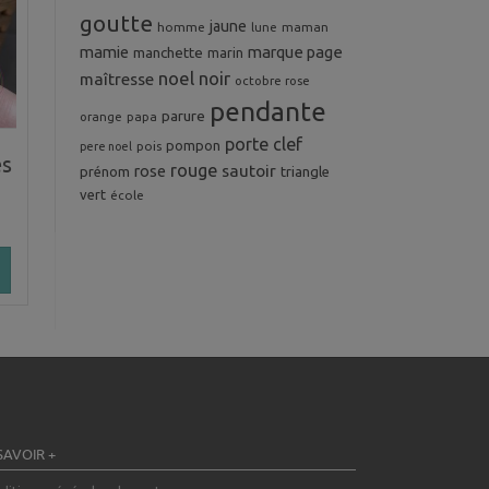
goutte
jaune
homme
maman
lune
mamie
marque page
manchette
marin
noel
noir
maîtresse
octobre rose
pendante
parure
orange
papa
porte clef
pompon
pois
pere noel
es
rouge
rose
sautoir
prénom
triangle
vert
école
SAVOIR +