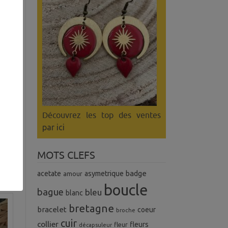
Découvrez les top des ventes
par ici
MOTS CLEFS
badge
acetate
asymetrique
amour
boucle
bague
bleu
blanc
bretagne
bracelet
coeur
broche
cuir
collier
fleurs
fleur
décapsuleur