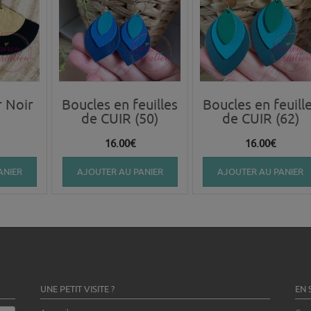
r Noir
Boucles en feuilles
Boucles en feuill
de CUIR (50)
de CUIR (62)
16.00
€
16.00
€
ANIER
AJOUTER AU PANIER
AJOUTER AU PANIER
UNE PETIT VISITE ?
EN 