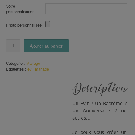
Votre
personnalisation
Photo personnalisée
quantité
Ajouter au panier
de
Badge
(ou
Catégorie :
Mariage
autre)
Étiquettes :
evj
,
mariage
pour
un
évènement
Description
(mariage)
(13)
Un Evjf ? Un Baptême ?
Un Anniversaire ? ou
autres…
Je peux vous créer un