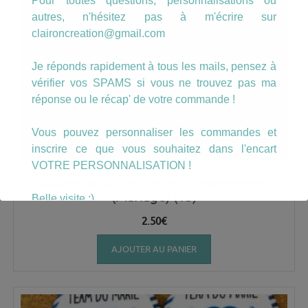
Pour toutes questions, personnalisations ou
autres, n'hésitez pas à m'écrire sur
claironcreation@gmail.com
Je réponds rapidement à tous les mails, pensez à
vérifier vos SPAMS si vous ne trouvez pas ma
réponse ou le récap' de votre commande !
Vous pouvez personnaliser les commandes et
inscrire ce que vous souhaitez dans l'encart
VOTRE PERSONNALISATION !
Badge (ou autre) pour un évènement
(Mariage) (15)
Belle visite :)
2.50
€
AJOUTER AU PANIER