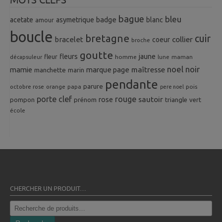
bague
bleu
badge
acetate
asymetrique
blanc
amour
boucle
bretagne
cuir
collier
bracelet
coeur
broche
goutte
fleurs
jaune
fleur
homme
maman
décapsuleur
lune
noel
noir
mamie
marque page
maîtresse
manchette
marin
pendante
parure
octobre rose
orange
pois
papa
pere noel
porte clef
rouge
rose
sautoir
pompon
prénom
triangle
vert
école
CHERCHER UN PRODUIT…
Recherche
pour :