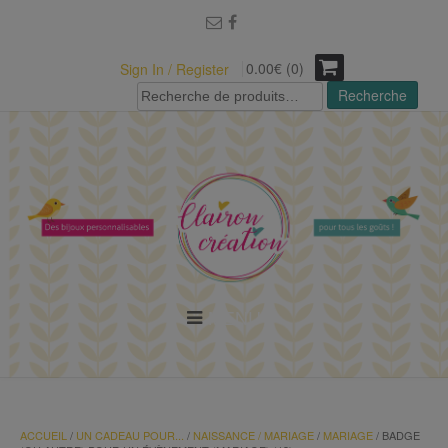
modal-check
0.00€ (0)
Sign In / Register
Recherche
Recherche
pour :
MENU
ACCUEIL
/
UN CADEAU POUR...
/
NAISSANCE / MARIAGE
/
MARIAGE
/ BADGE