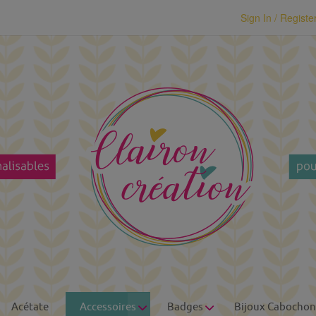
modal-check
Sign In / Registe
Acétate
Accessoires
Badges
Bijoux Cabochon