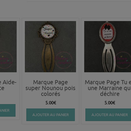
 Aide-
Marque Page
Marque Page Tu 
te
super Nounou pois
une Marraine qu
colorés
déchire
5.00
€
5.00
€
ANIER
AJOUTER AU PANIER
AJOUTER AU PANIER