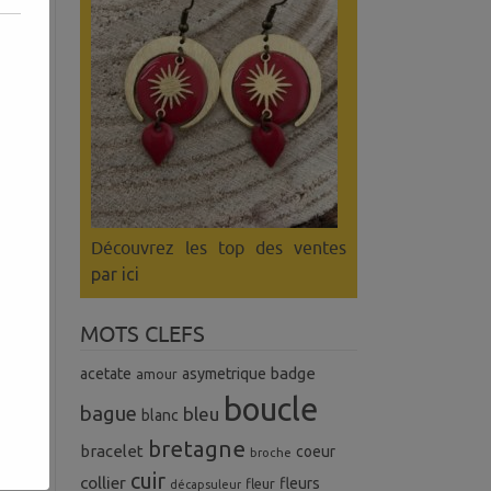
Découvrez les top des ventes
par ici
vre
MOTS CLEFS
 en
badge
acetate
asymetrique
amour
boucle
bague
bleu
blanc
 le
bretagne
bracelet
coeur
broche
cuir
collier
fleurs
fleur
décapsuleur