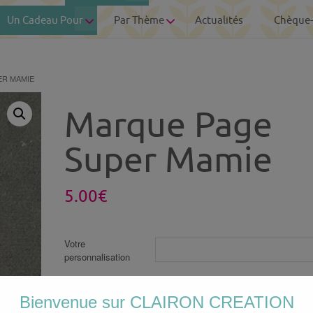
Un Cadeau Pour
Par Thème
Actualités
Chèque
ER MAMIE
Marque Page
Super Mamie
5.00
€
Votre
personnalisation
Photo personnalisée
Bienvenue sur CLAIRON CREATION