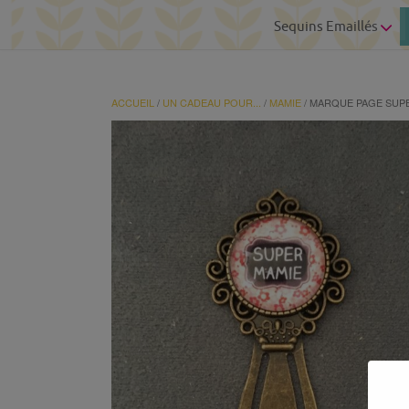
Sequins Emaillés
ACCUEIL
/
UN CADEAU POUR...
/
MAMIE
/ MARQUE PAGE SUP