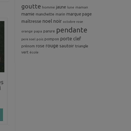
goutte
jaune
homme
maman
lune
mamie
marque page
manchette
marin
noel
noir
maîtresse
octobre rose
pendante
parure
orange
papa
porte clef
pompon
pois
pere noel
rouge
rose
sautoir
prénom
triangle
vert
école
es
i