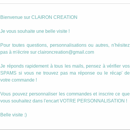
quantité
Ajouter au panier
de
Marque
Bienvenue sur CLAIRON CREATION
Page
Catégories :
Accessoires
,
Mamie
,
Marque pages
,
Un cadeau
Super
Je vous souhaite une belle visite !
pour...
Mamie
Étiquettes :
mamie
,
marque page
Pour toutes questions, personnalisations ou autres, n'hésitez
Description
pas à m'écrire sur claironcreation@gmail.com
Je réponds rapidement à tous les mails, pensez à vérifier vos
Marque page avec insertion de motif.
SPAMS si vous ne trouvez pas ma réponse ou le récap' de
votre commande !
Le marque page s’accroche sur la page du li
(sans abîmer la page) et le joli cabochon dépasse
Vous pouvez personnaliser les commandes et inscrire ce que
haut du livre.
vous souhaitez dans l'encart VOTRE PERSONNALISATION !
Le cabochon est personnalisable comme vous
Belle visite :)
souhaitez.