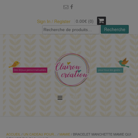
modal-check
0.00€ (0)
Sign In / Register
Recherche
Recherche
pour :
MENU
ACCUEIL
/
UN CADEAU POUR...
/
MAMIE
/ BRACELET MANCHETTE MAMIE QUI