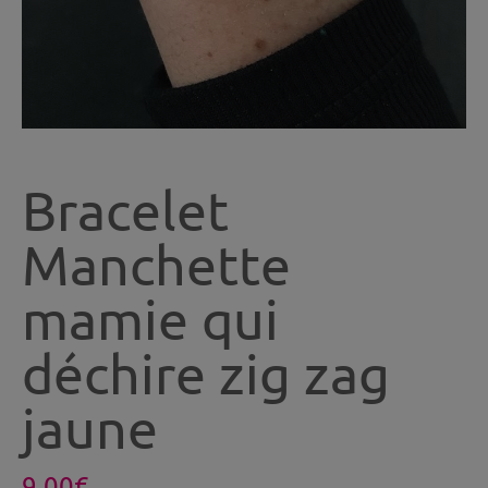
Bracelet
Manchette
mamie qui
déchire zig zag
jaune
9.00
€