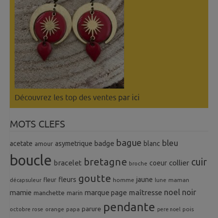
Découvrez les top des ventes
par ici
MOTS CLEFS
bague
bleu
badge
acetate
asymetrique
blanc
amour
boucle
bretagne
cuir
collier
bracelet
coeur
broche
goutte
fleurs
jaune
fleur
homme
maman
décapsuleur
lune
noel
noir
mamie
marque page
maîtresse
manchette
marin
pendante
parure
octobre rose
orange
pois
papa
pere noel