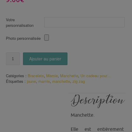
Votre
personnalisation
Photo personnalisée
quantité
Ajouter au panier
de
Bracelet
Manchette
Catégories :
Bracelets
,
Mamie
,
Manchette
,
Un cadeau pour...
mamie
Étiquettes :
jaune
,
mamie
,
manchette
,
zig zag
qui
déchire
zig
Description
zag
jaune
Manchette.
Elle est entièrement