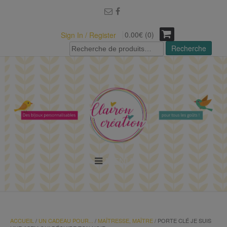
modal-check
0.00€ (0)
Sign In / Register
Recherche
Recherche
pour :
MENU
ACCUEIL
/
UN CADEAU POUR...
/
MAÎTRESSE, MAÎTRE
/ PORTE CLÉ JE SUIS