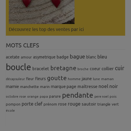
Découvrez les top des ventes
par ici
MOTS CLEFS
bague
bleu
badge
acetate
asymetrique
blanc
amour
boucle
bretagne
cuir
collier
bracelet
coeur
broche
goutte
fleurs
jaune
fleur
homme
maman
décapsuleur
lune
noel
noir
mamie
marque page
maîtresse
manchette
marin
pendante
parure
octobre rose
orange
pois
papa
pere noel
porte clef
rouge
rose
sautoir
pompon
prénom
triangle
vert
école