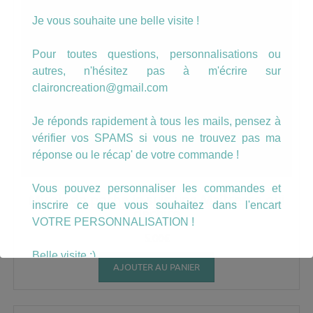
Je vous souhaite une belle visite !
Pour toutes questions, personnalisations ou
autres, n'hésitez pas à m'écrire sur
claironcreation@gmail.com
Je réponds rapidement à tous les mails, pensez à
vérifier vos SPAMS si vous ne trouvez pas ma
réponse ou le récap' de votre commande !
Vous pouvez personnaliser les commandes et
Miroir de poche je suis une Maîtresse qui
inscrire ce que vous souhaitez dans l'encart
dechire
VOTRE PERSONNALISATION !
5.00
€
Belle visite :)
AJOUTER AU PANIER