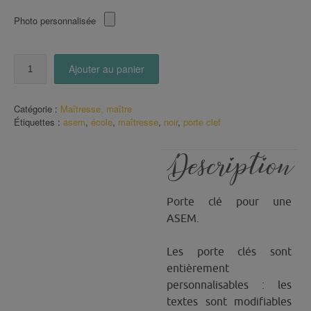
Photo personnalisée
quantité
Ajouter au panier
de
Porte
Clé
Catégorie :
Maîtresse, maître
je
Étiquettes :
asem
,
école
,
maîtresse
,
noir
,
porte clef
suis
une
ASEM
Description
qui
déchire
ton
Porte clé pour une
noir
ASEM.
Les porte clés sont
entièrement
personnalisables : les
textes sont modifiables