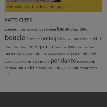
Découvrez les top des ventes
par ici
MOTS CLEFS
bague
bleu
badge
acetate
asymetrique
blanc
amour
boucle
bretagne
cuir
collier
bracelet
coeur
broche
goutte
fleurs
jaune
fleur
homme
maman
décapsuleur
lune
noel
noir
mamie
marque page
maîtresse
manchette
marin
pendante
parure
octobre rose
orange
pois
papa
pere noel
porte clef
rouge
rose
sautoir
pompon
prénom
triangle
vert
école