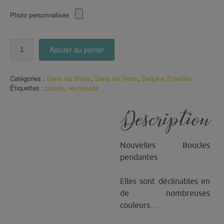
Photo personnalisée
quantité
Ajouter au panier
de
Boucles
Esmeralda
Catégories :
Dans les Bleus
,
Dans les Verts
,
Sequins Emaillés
sequin
Étiquettes :
boucle
,
esmeralda
Bleu
Vert
Description
Nouvelles Boucles
pendantes
Elles sont déclinables en
de nombreuses
couleurs…