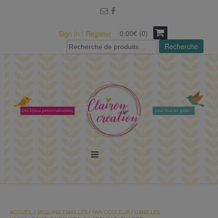
modal-check
0.00€ (0)
Sign In / Register
Recherche
Recherche
pour :
MENU
ACCUEIL
/
SEQUINS EMAILLÉS
/
PAR COULEUR
/
DANS LES