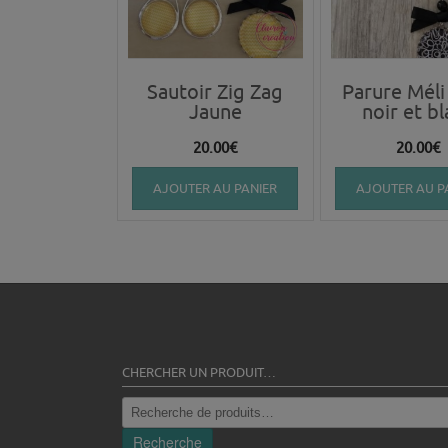
Sautoir Zig Zag
Parure Méli
Jaune
noir et b
20.00
€
20.00
€
AJOUTER AU PANIER
AJOUTER AU P
CHERCHER UN PRODUIT…
Recherche
pour :
Recherche