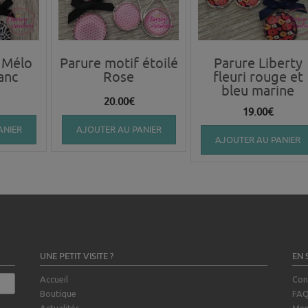
 Mélo
Parure motif étoilé
Parure Liberty
lanc
Rose
fleuri rouge et
bleu marine
20.00
€
19.00
€
ANIER
AJOUTER AU PANIER
AJOUTER AU PANIER
UNE PETIT VISITE ?
EN 
Accueil
Con
Boutique
FA