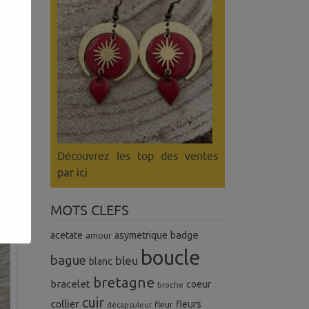
ez.
Découvrez les top des ventes
par ici
MOTS CLEFS
badge
acetate
asymetrique
amour
boucle
bague
bleu
blanc
bretagne
bracelet
coeur
broche
cuir
collier
fleurs
fleur
décapsuleur