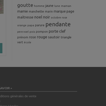
goutte
jaune
homme
maman
lune
mamie
marque page
manchette
marin
noel
noir
maîtresse
octobre rose
pendante
parure
orange
papa
porte clef
pompon
pois
pere noel
rouge
rose
sautoir
prénom
triangle
vert
école
SAVOIR +
ditions générales de vente
Q