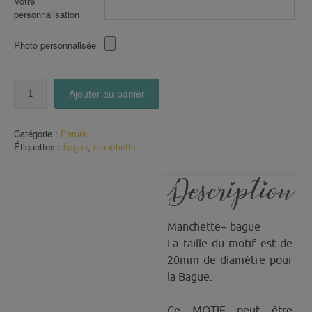
Votre
personnalisation
Photo personnalisée
quantité
Ajouter au panier
de
Parure
Bague
Catégorie :
Parure
Manchette
Étiquettes :
bague
,
manchette
Mandala
jaune
Rouge
Description
Manchette+ bague
La taille du motif est de
20mm de diamètre pour
la Bague.
Ce MOTIF peut être