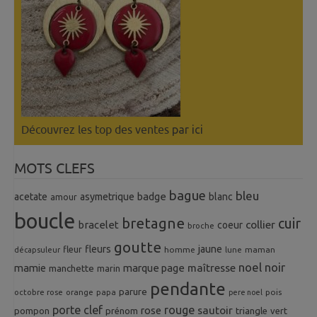
Découvrez les top des ventes
par ici
MOTS CLEFS
bague
bleu
badge
acetate
asymetrique
blanc
amour
boucle
bretagne
cuir
collier
bracelet
coeur
broche
goutte
fleurs
jaune
fleur
homme
maman
décapsuleur
lune
noel
noir
mamie
marque page
maîtresse
manchette
marin
pendante
parure
octobre rose
orange
pois
papa
pere noel
porte clef
rouge
rose
sautoir
pompon
prénom
triangle
vert