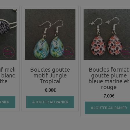
f meli
Boucles goutte
Boucles format
 blanc
motif Jungle
goutte plume
tte
Tropical
bleue marine et
rouge
8.00
€
7.00
€
ANIER
AJOUTER AU PANIER
AJOUTER AU PANIER