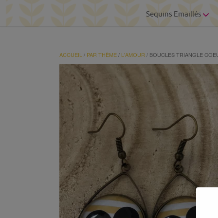
Sequins Emaillés
ACCUEIL
/
PAR THÈME
/
L'AMOUR
/ BOUCLES TRIANGLE CO