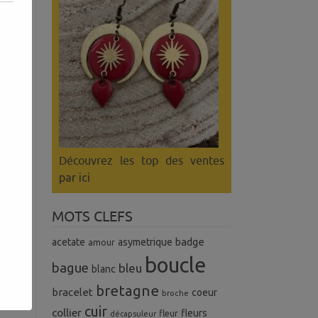
Découvrez les top des ventes
par ici
MOTS CLEFS
badge
acetate
asymetrique
amour
uel
boucle
s.
bague
bleu
blanc
bretagne
bracelet
coeur
broche
cuir
collier
fleurs
fleur
décapsuleur