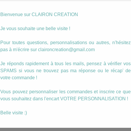
Photo personnalisée
Bienvenue sur CLAIRON CREATION
quantité
Ajouter au panier
de
Je vous souhaite une belle visite !
Boucles
triangle
Catégories :
L'amour
,
Triangles
Pour toutes questions, personnalisations ou autres, n'hésitez
Coeurs
Étiquettes :
boucle
,
coeurs
,
LOVE
,
pendante
,
triangle
Love
pas à m'écrire sur claironcreation@gmail.com
moutarde
Description
Je réponds rapidement à tous les mails, pensez à vérifier vos
SPAMS si vous ne trouvez pas ma réponse ou le récap' de
votre commande !
Boucles Pendantes format triangle.
La taille du motif est de 20mm de diamètre.
Vous pouvez personnaliser les commandes et inscrire ce que
vous souhaitez dans l'encart VOTRE PERSONNALISATION !
Ce MOTIF peut être inséré dans n’importe q
type de bijoux ou dans un autre format de boucle
Belle visite :)