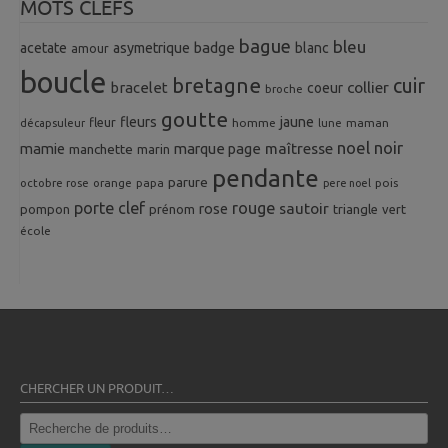
MOTS CLEFS
bague
bleu
badge
acetate
asymetrique
blanc
amour
boucle
bretagne
cuir
collier
bracelet
coeur
broche
goutte
fleurs
jaune
fleur
homme
maman
décapsuleur
lune
noel
noir
mamie
marque page
maîtresse
manchette
marin
pendante
parure
octobre rose
orange
pois
papa
pere noel
porte clef
rouge
rose
sautoir
pompon
prénom
triangle
vert
école
CHERCHER UN PRODUIT…
Recherche
pour :