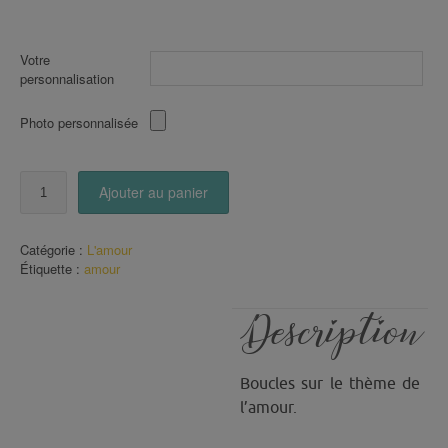
Votre
personnalisation
Photo personnalisée
quantité
Ajouter au panier
de
Boucles
Amour
Catégorie :
L'amour
Coeur
Étiquette :
amour
Argent
(71)
Description
Boucles sur le thème de
l’amour.