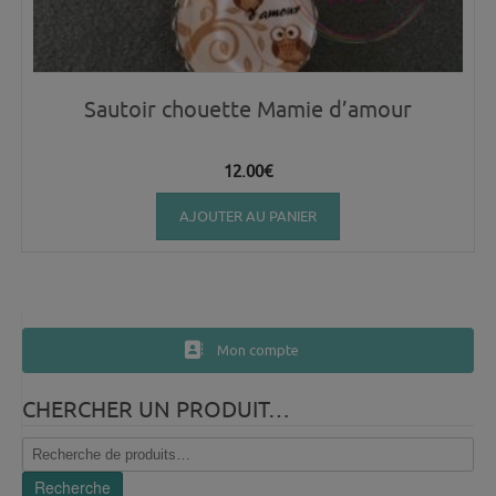
Sautoir chouette Mamie d’amour
12.00
€
AJOUTER AU PANIER
Mon compte
CHERCHER UN PRODUIT…
Recherche
pour :
Recherche