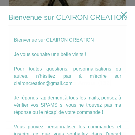
Bienvenue sur CLAIRON CREATION
Bienvenue sur CLAIRON CREATION
Je vous souhaite une belle visite !
Pour toutes questions, personnalisations ou
autres, n'hésitez pas à m'écrire sur
Boucles dormeuses Amour (132)
claironcreation@gmail.com
Je réponds rapidement à tous les mails, pensez à
6.00
€
vérifier vos SPAMS si vous ne trouvez pas ma
AJOUTER AU PANIER
réponse ou le récap' de votre commande !
Vous pouvez personnaliser les commandes et
inscrire ce que vous souhaitez dans l'encart