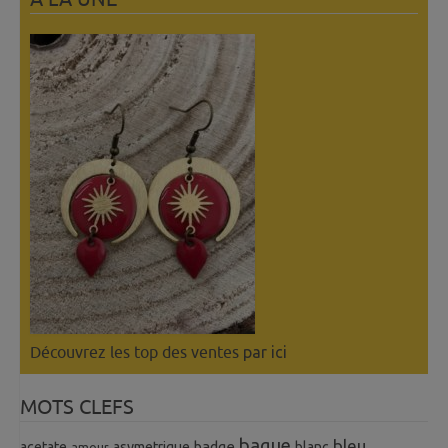
Découvrez les top des ventes
par ici
MOTS CLEFS
bague
bleu
badge
acetate
asymetrique
blanc
amour