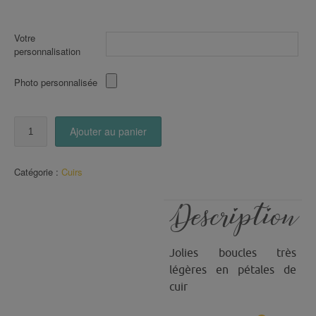
Votre
personnalisation
Photo personnalisée
quantité
Ajouter au panier
de
Boucles
en
Catégorie :
Cuirs
pétales
de
CUIR
Description
(33)
Jolies boucles très
légères en pétales de
cuir