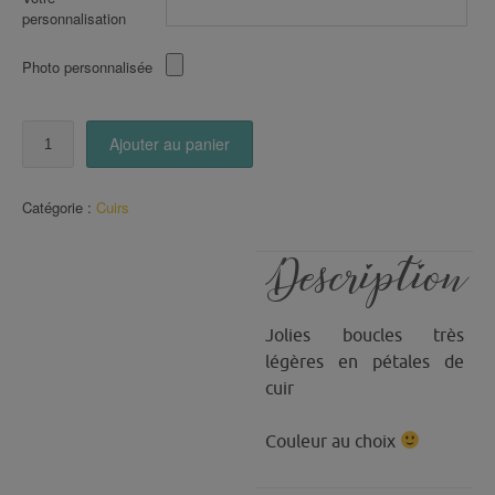
personnalisation
Photo personnalisée
quantité
Ajouter au panier
de
Boucles
en
Catégorie :
Cuirs
pétales
de
CUIR
Description
(3)
Jolies boucles très
légères en pétales de
cuir
Couleur au choix