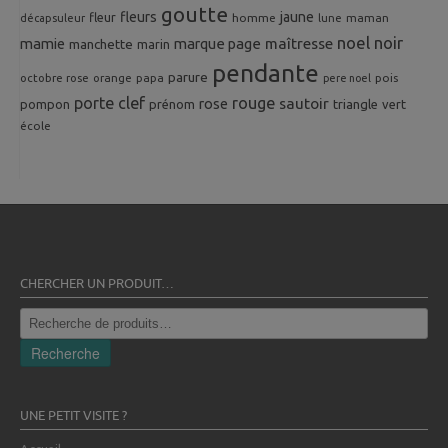
goutte
fleurs
jaune
fleur
homme
maman
décapsuleur
lune
noel
noir
mamie
marque page
maîtresse
manchette
marin
pendante
parure
octobre rose
orange
pois
papa
pere noel
porte clef
rouge
rose
sautoir
pompon
prénom
triangle
vert
école
CHERCHER UN PRODUIT…
Recherche
pour :
Recherche
UNE PETIT VISITE ?