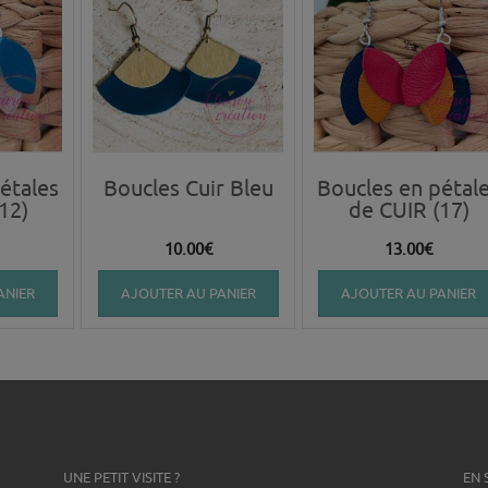
étales
Boucles Cuir Bleu
Boucles en pétal
12)
de CUIR (17)
10.00
€
13.00
€
ANIER
AJOUTER AU PANIER
AJOUTER AU PANIER
UNE PETIT VISITE ?
EN 