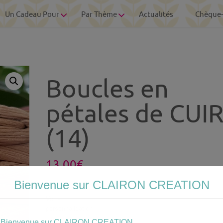
Un Cadeau Pour
Par Thème
Actualités
Chèque
Boucles en
pétales de CUI
(14)
13.00
€
Bienvenue sur CLAIRON CREATION
Votre
personnalisation
Bienvenue sur CLAIRON CREATION