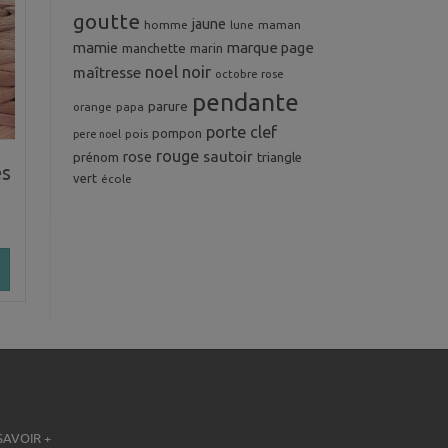
goutte
jaune
homme
maman
lune
mamie
marque page
manchette
marin
noel
noir
maîtresse
octobre rose
pendante
parure
orange
papa
porte clef
pompon
pois
pere noel
rouge
rose
sautoir
prénom
triangle
es
vert
école
SAVOIR +