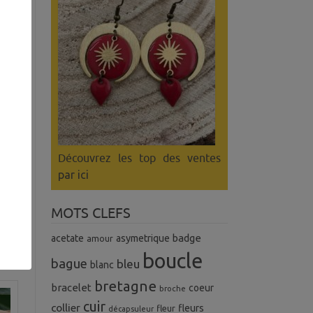
Découvrez les top des ventes
par ici
MOTS CLEFS
badge
acetate
asymetrique
amour
boucle
bague
bleu
blanc
bretagne
bracelet
coeur
broche
cuir
collier
fleurs
fleur
décapsuleur