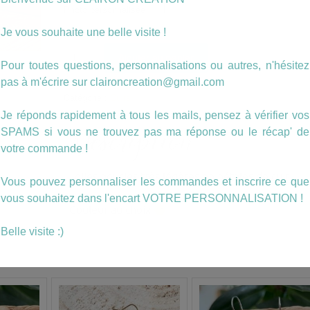
Photo personnalisée
Je vous souhaite une belle visite !
quantité
Ajouter au panier
de
Pour toutes questions, personnalisations ou autres, n'hésitez
Boucles
pas à m'écrire sur claironcreation@gmail.com
en
Catégorie :
Cuirs
pétales
de
Je réponds rapidement à tous les mails, pensez à vérifier vos
CUIR
Description
SPAMS si vous ne trouvez pas ma réponse ou le récap' de
(14)
votre commande !
Jolies boucles très légères en pétales de cuir
Vous pouvez personnaliser les commandes et inscrire ce que
vous souhaitez dans l'encart VOTRE PERSONNALISATION !
Couleur au choix
Belle visite :)