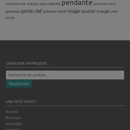
pendante
parure
octobre rose
orange
pois
papa
pere noel
porte clef
rouge
rose
sautoir
pompon
prénom
triangle
vert
école
CHERCHER UN PRODUIT…
Recherche
pour :
Recherche
UNE PETIT VISITE ?
Accueil
Boutique
Actualités
Contact