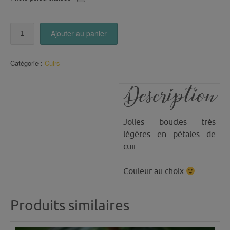
quantité
Ajouter au panier
de
Boucles
en
Catégorie :
Cuirs
pétales
de
CUIR
Description
(25)
Jolies boucles très
légères en pétales de
cuir
Couleur au choix
Produits similaires