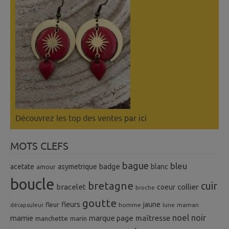
Découvrez les top des ventes
par ici
MOTS CLEFS
bague
bleu
badge
acetate
asymetrique
blanc
amour
boucle
bretagne
cuir
collier
bracelet
coeur
broche
goutte
fleurs
jaune
fleur
homme
maman
décapsuleur
lune
noel
noir
mamie
marque page
maîtresse
manchette
marin