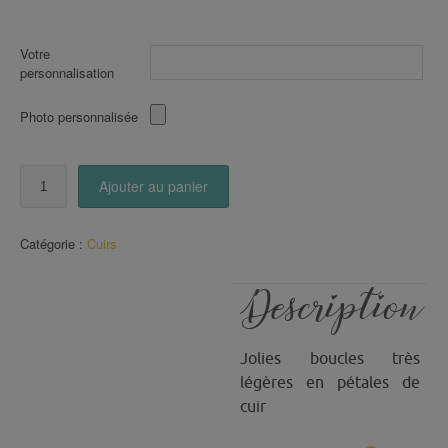
Votre
personnalisation
Photo personnalisée
quantité
Ajouter au panier
de
Boucles
en
Catégorie :
Cuirs
pétales
de
CUIR
Description
(34)
Jolies boucles très
légères en pétales de
cuir