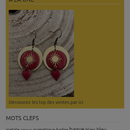
Découvrez les top des ventes
par ici
MOTS CLEFS
bague
bleu
badge
acetate
asymetrique
blanc
amour