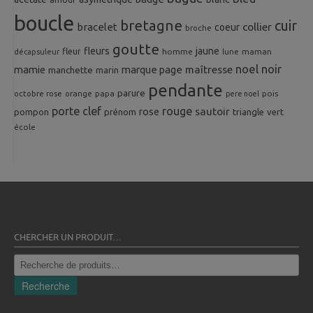
boucle
bretagne
cuir
collier
bracelet
coeur
broche
goutte
fleurs
jaune
fleur
homme
maman
décapsuleur
lune
noel
noir
mamie
marque page
maîtresse
manchette
marin
pendante
parure
octobre rose
orange
pois
papa
pere noel
porte clef
rouge
rose
sautoir
pompon
prénom
triangle
vert
école
CHERCHER UN PRODUIT…
Recherche
pour :
Recherche