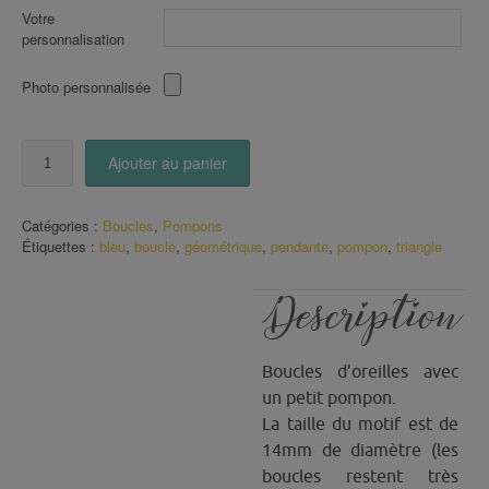
Votre
personnalisation
Photo personnalisée
quantité
Ajouter au panier
de
Boucles
pompon
Catégories :
Boucles
,
Pompons
Forme
Étiquettes :
bleu
,
boucle
,
géométrique
,
pendante
,
pompon
,
triangle
Géométrique
Bleu
Description
Boucles d’oreilles avec
un petit pompon.
La taille du motif est de
14mm de diamètre (les
boucles restent très