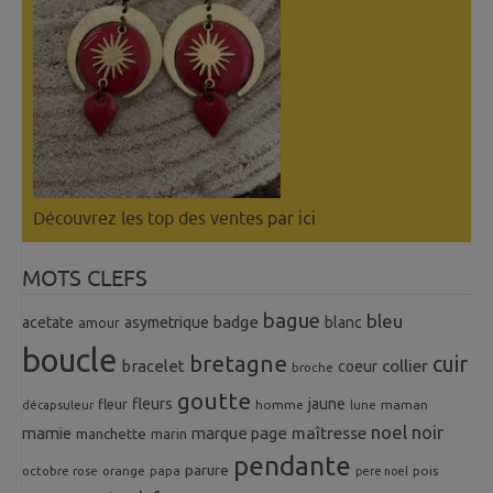
Découvrez les top des ventes
par ici
MOTS CLEFS
bague
bleu
badge
acetate
asymetrique
blanc
amour
boucle
bretagne
cuir
collier
bracelet
coeur
broche
goutte
fleurs
jaune
fleur
homme
maman
décapsuleur
lune
noel
noir
mamie
marque page
maîtresse
manchette
marin
pendante
parure
octobre rose
orange
pois
papa
pere noel