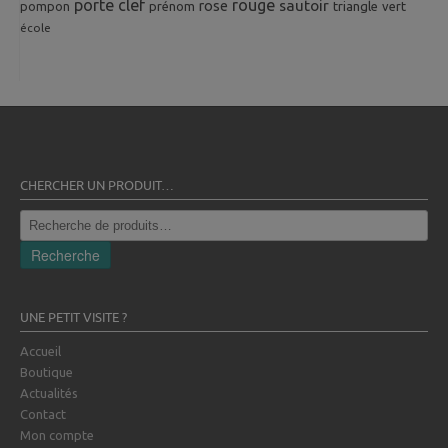
porte clef
rouge
rose
sautoir
pompon
prénom
triangle
vert
école
CHERCHER UN PRODUIT…
Recherche
pour :
Recherche
UNE PETIT VISITE ?
Accueil
Boutique
Actualités
Contact
Mon compte