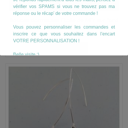
vérifier vos SPAMS si vous ne trouvez pas ma
réponse ou le récap' de votre commande !
Boucles dormeuses Etoile de MEr sur fond
bleu marine
Vous pouvez personnaliser les commandes et
inscrire ce que vous souhaitez dans l'encart
6.00
€
VOTRE PERSONNALISATION !
AJOUTER AU PANIER
Belle visite :)