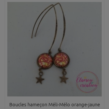
Boucles hameçon Méli-Mélo orange-jaune