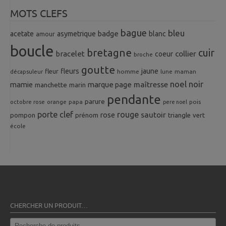
MOTS CLEFS
bague
bleu
badge
acetate
asymetrique
blanc
amour
boucle
bretagne
cuir
collier
bracelet
coeur
broche
goutte
fleurs
jaune
fleur
homme
maman
décapsuleur
lune
noel
noir
mamie
marque page
maîtresse
manchette
marin
pendante
parure
octobre rose
orange
pois
papa
pere noel
porte clef
rouge
rose
sautoir
pompon
prénom
triangle
vert
école
CHERCHER UN PRODUIT…
Recherche