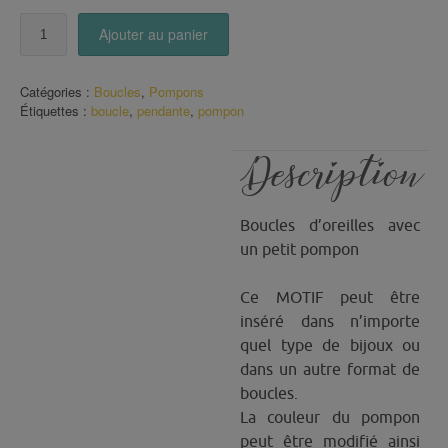
quantité
Ajouter au panier
de
Boucles
pompon
Catégories :
Boucles
,
Pompons
Fleurs
Étiquettes :
boucle
,
pendante
,
pompon
Description
Boucles d’oreilles avec
un petit pompon
Ce MOTIF peut être
inséré dans n’importe
quel type de bijoux ou
dans un autre format de
boucles.
La couleur du pompon
peut être modifié ainsi