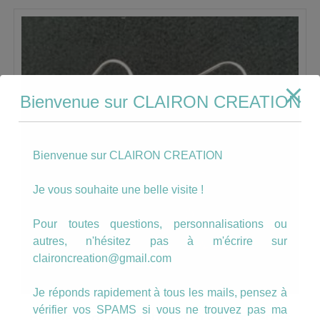
Bienvenue sur CLAIRON CREATION
Bienvenue sur CLAIRON CREATION
Je vous souhaite une belle visite !
Pour toutes questions, personnalisations ou
autres, n'hésitez pas à m'écrire sur
claironcreation@gmail.com
Je réponds rapidement à tous les mails, pensez à
vérifier vos SPAMS si vous ne trouvez pas ma
Boucles goutte motif rétro Fleurs vertes