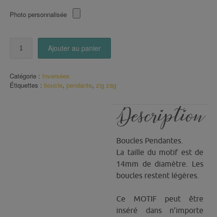
Photo personnalisée
quantité
Ajouter au panier
de
Boucles
pendantes
Catégorie :
Inversées
zig
Étiquettes :
boucle
,
pendante
,
zig zag
zag
bleu
Description
Boucles Pendantes.
La taille du motif est de
14mm de diamètre. Les
boucles restent légères.
Ce MOTIF peut être
inséré dans n’importe