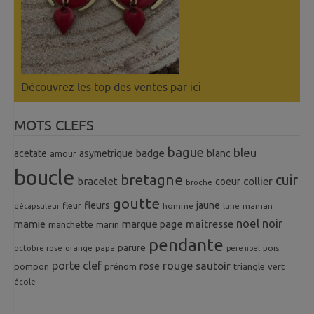
Découvrez les top des ventes
par ici
MOTS CLEFS
bague
bleu
badge
acetate
asymetrique
blanc
amour
boucle
bretagne
cuir
collier
bracelet
coeur
broche
goutte
fleurs
jaune
fleur
homme
maman
décapsuleur
lune
noel
noir
mamie
marque page
maîtresse
manchette
marin
pendante
parure
octobre rose
orange
pois
papa
pere noel
porte clef
rouge
rose
sautoir
pompon
prénom
triangle
vert
école