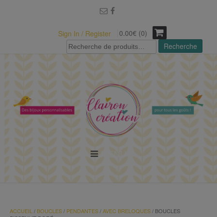
modal-check
0.00€ (0)
Sign In / Register
Recherche
Recherche
pour :
MENU
ACCUEIL
/
BOUCLES
/
PENDANTES
/
AVEC BRELOQUES
/ BOUCLES