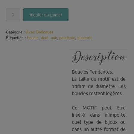
quantité
Ajouter au panier
de
Boucles
pissenlit
Catégorie :
Avec Breloques
doré
Étiquettes :
boucle
,
doré
,
noir
,
pendante
,
pissenlit
Description
Boucles Pendantes.
La taille du motif est de
14mm de diamètre. Les
boucles restent légères.
Ce MOTIF peut être
inséré dans n’importe
quel type de bijoux ou
dans un autre format de