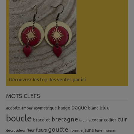
Découvrez les top des ventes
par ici
MOTS CLEFS
bague
bleu
badge
acetate
asymetrique
blanc
amour
boucle
bretagne
cuir
collier
bracelet
coeur
broche
goutte
fleurs
jaune
fleur
homme
maman
décapsuleur
lune