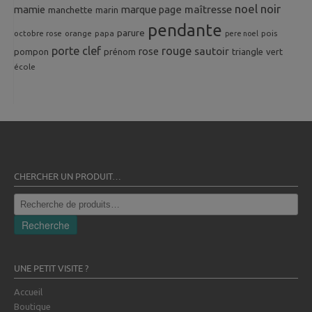
noel
noir
mamie
marque page
maîtresse
manchette
marin
pendante
parure
octobre rose
orange
pois
papa
pere noel
porte clef
rouge
rose
sautoir
pompon
prénom
triangle
vert
école
CHERCHER UN PRODUIT…
Recherche
pour :
Recherche
UNE PETIT VISITE ?
Accueil
Boutique