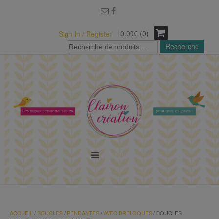
modal-check
0.00€ (0)
Sign In / Register
Recherche
Recherche
pour :
MENU
ACCUEIL
/
BOUCLES
/
PENDANTES
/
AVEC BRELOQUES
/ BOUCLES