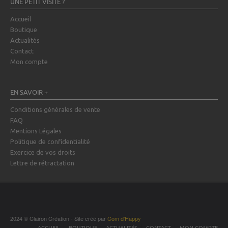
UNE PETIT VISITE ?
Accueil
Boutique
Actualités
Contact
Mon compte
EN SAVOIR +
Conditions générales de vente
FAQ
Mentions Légales
Politique de confidentialité
Exercice de vos droits
Lettre de rétractation
2024 © Clairon Création - Site créé par
Com d'Happy
ACCUEIL
BOUTIQUE
ACTUALITÉS
CONTACT
MON COMPTE