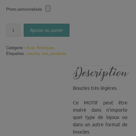
Photo personnalisée
quantité
Ajouter au panier
de
Boucles
pendantes
Catégorie :
Avec Breloques
Note
Étiquettes :
boucle
,
noir
,
pendante
de
Musique
Description
Boucles très légères.
Ce MOTIF peut être
inséré dans n’importe
quel type de bijoux ou
dans un autre format de
boucles.