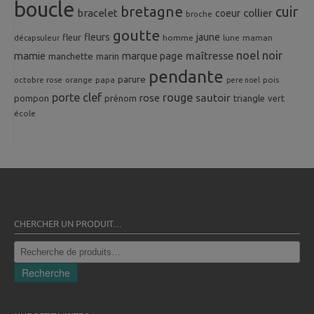
boucle
bretagne
cuir
collier
bracelet
coeur
broche
goutte
fleurs
jaune
fleur
homme
maman
décapsuleur
lune
noel
noir
mamie
marque page
maîtresse
manchette
marin
pendante
parure
octobre rose
orange
pois
papa
pere noel
porte clef
rouge
rose
sautoir
pompon
prénom
triangle
vert
école
CHERCHER UN PRODUIT…
Recherche
pour :
Recherche