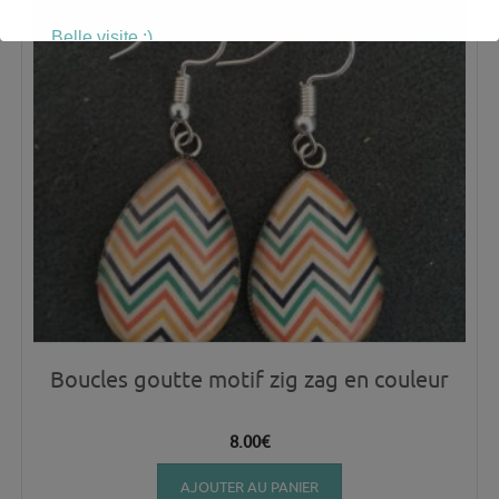
Belle visite :)
Boucles goutte motif zig zag en couleur
8.00
€
AJOUTER AU PANIER