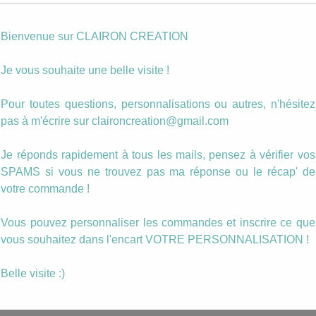
Votre
personnalisation
Bienvenue sur CLAIRON CREATION
Photo personnalisée
Je vous souhaite une belle visite !
quantité
Ajouter au panier
de
Pour toutes questions, personnalisations ou autres, n'hésitez
Boucles
pas à m'écrire sur claironcreation@gmail.com
pendantes
Catégorie :
Avec Breloques
Fleurs
Étiquettes :
boucle
,
fleurs
,
pendante
,
roses
des
Je réponds rapidement à tous les mails, pensez à vérifier vos
Champs
SPAMS si vous ne trouvez pas ma réponse ou le récap' de
votre commande !
Vous pouvez personnaliser les commandes et inscrire ce que
vous souhaitez dans l'encart VOTRE PERSONNALISATION !
mporte quel
Belle visite :)
de boucles.