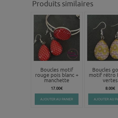
Produits similaires
Boucles motif
Boucles go
rouge pois blanc +
motif rétro 
manchette
vertes
17.00
€
8.00
€
AJOUTER AU PANIER
AJOUTER AU P