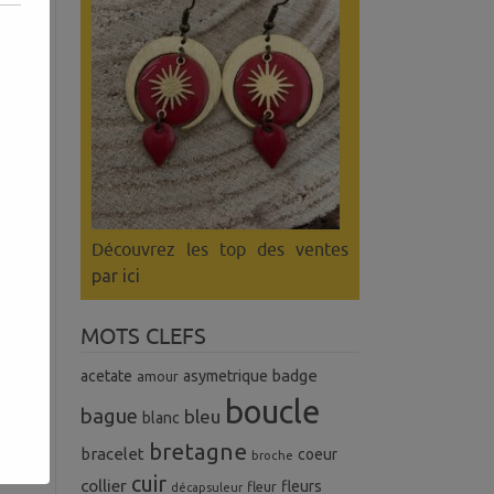
Découvrez les top des ventes
par ici
MOTS CLEFS
badge
acetate
asymetrique
amour
boucle
bague
bleu
blanc
bretagne
bracelet
coeur
broche
cuir
collier
fleurs
fleur
décapsuleur