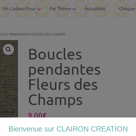
Un Cadeau Pour
Par Thème
Actualités
Chèque
CLES PENDANTES FLEURS DES CHAMPS
Boucles
pendantes
Fleurs des
Champs
9.00
€
Bienvenue sur CLAIRON CREATION