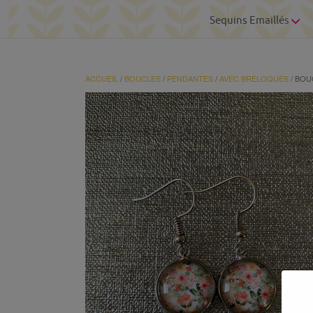
Sequins Emaillés
ACCUEIL
/
BOUCLES
/
PENDANTES
/
AVEC BRELOQUES
/ BOU