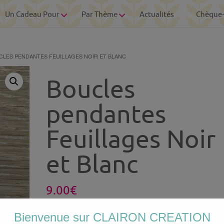
Un Cadeau Pour
Par Thème
Actualités
Chèque
CLES PENDANTES FEUILLAGES NOIR ET BLANC
Boucles
pendantes
Feuillages Noir
et Blanc
9.00
€
Bienvenue sur CLAIRON CREATION