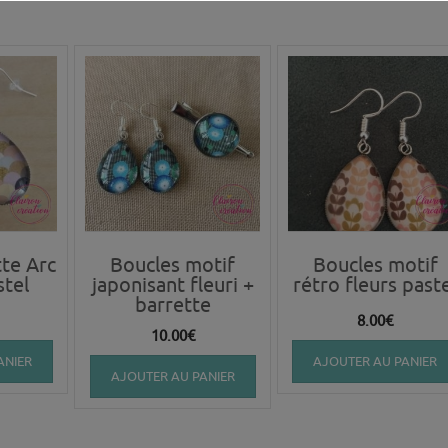
te Arc
Boucles motif
Boucles motif
stel
japonisant fleuri +
rétro fleurs past
barrette
8.00
€
10.00
€
ANIER
AJOUTER AU PANIER
AJOUTER AU PANIER