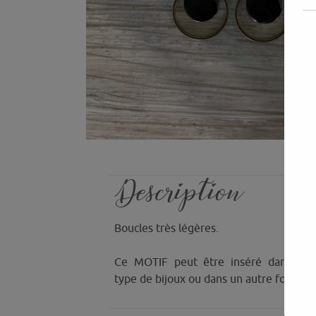
Description
Boucles très légères.
Ce MOTIF peut être inséré dans n’i
type de bijoux ou dans un autre format 