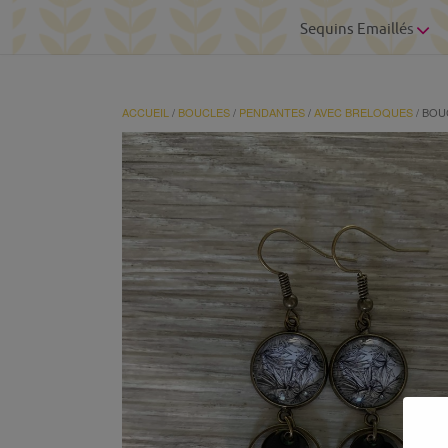
Sequins Emaillés
ACCUEIL
/
BOUCLES
/
PENDANTES
/
AVEC BRELOQUES
/ BOU