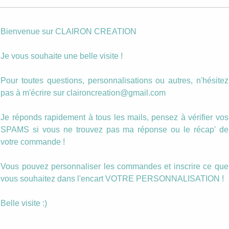
Votre
personnalisation
Bienvenue sur CLAIRON CREATION
Photo personnalisée
Je vous souhaite une belle visite !
quantité
Ajouter au panier
de
Pour toutes questions, personnalisations ou autres, n'hésitez
Boucles
pendantes
pas à m'écrire sur claironcreation@gmail.com
Catégorie :
Avec Breloques
Feuillages
Étiquettes :
boucle
,
feuillage
,
pendante
Noir
Je réponds rapidement à tous les mails, pensez à vérifier vos
et
Blanc
SPAMS si vous ne trouvez pas ma réponse ou le récap' de
votre commande !
Vous pouvez personnaliser les commandes et inscrire ce que
vous souhaitez dans l'encart VOTRE PERSONNALISATION !
mporte quel
de boucles.
Belle visite :)