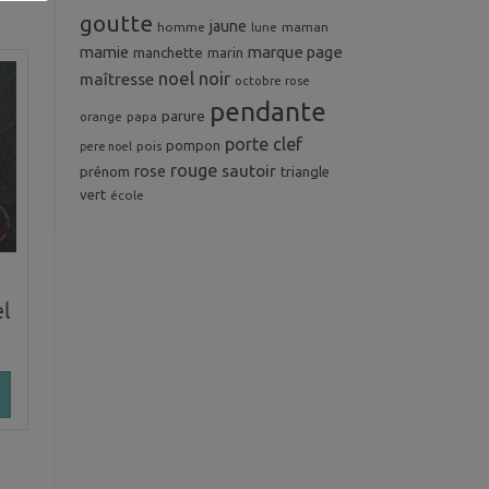
goutte
jaune
homme
maman
lune
mamie
marque page
manchette
marin
noel
noir
maîtresse
octobre rose
pendante
parure
orange
papa
porte clef
pompon
pois
pere noel
rouge
rose
sautoir
prénom
triangle
vert
école
el