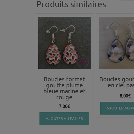
Produits similaires
Boucles format
Boucles gout
goutte plume
en ciel pa
bleue marine et
8.00
€
rouge
7.00
€
AJOUTER AU P
AJOUTER AU PANIER