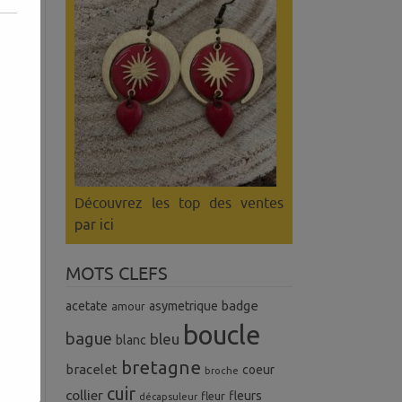
Découvrez les top des ventes
par ici
MOTS CLEFS
badge
acetate
asymetrique
amour
boucle
bague
bleu
blanc
bretagne
bracelet
coeur
broche
cuir
collier
fleurs
fleur
décapsuleur