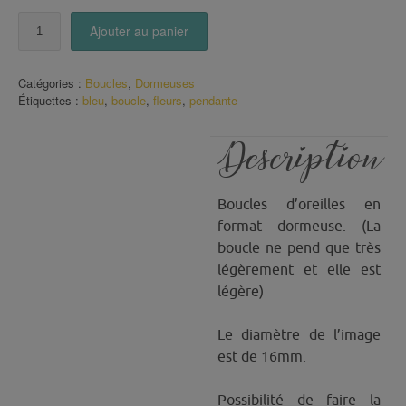
quantité
Ajouter au panier
de
Boucles
fleurs
Catégories :
Boucles
,
Dormeuses
fond
Étiquettes :
bleu
,
boucle
,
fleurs
,
pendante
bleu
Description
Boucles d’oreilles en
format dormeuse. (La
boucle ne pend que très
légèrement et elle est
légère)
Le diamètre de l’image
est de 16mm.
Possibilité de faire la