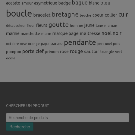
bague
bleu
badge
acetate
asymetrique
blanc
amour
boucle
bretagne
cuir
collier
bracelet
coeur
broche
goutte
fleurs
jaune
fleur
homme
maman
décapsuleur
lune
noel
noir
mamie
marque page
maîtresse
manchette
marin
pendante
parure
octobre rose
orange
pois
papa
pere noel
porte clef
rouge
rose
sautoir
pompon
prénom
triangle
vert
école
CHERCHER UN PRODUIT…
Recherche
pour :
Recherche