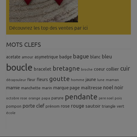
Découvrez les top des ventes
par ici
MOTS CLEFS
bague
bleu
badge
acetate
asymetrique
blanc
amour
boucle
bretagne
cuir
collier
bracelet
coeur
broche
goutte
fleurs
jaune
fleur
homme
maman
décapsuleur
lune
noel
noir
mamie
marque page
maîtresse
manchette
marin
pendante
parure
octobre rose
orange
pois
papa
pere noel
porte clef
rouge
rose
sautoir
pompon
prénom
triangle
vert
école