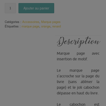
quantité
Ajouter au panier
de
Marque
Page
Catégories :
Accessoires
,
Marque pages
Petit
Étiquettes :
marque page
,
orange
,
renard
Renard
Description
Marque page avec
insertion de motif.
Le marque page
s’accroche sur la page du
livre (sans abîmer la
page) et le joli cabochon
dépasse en haut du livre.
Le cabochon est