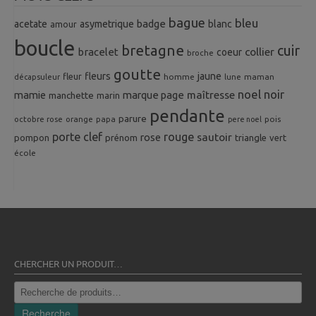
bague
bleu
badge
acetate
asymetrique
blanc
amour
boucle
bretagne
cuir
collier
bracelet
coeur
broche
goutte
fleurs
jaune
fleur
homme
maman
décapsuleur
lune
noel
noir
mamie
marque page
maîtresse
manchette
marin
pendante
parure
octobre rose
orange
pois
papa
pere noel
porte clef
rouge
rose
sautoir
pompon
prénom
triangle
vert
école
CHERCHER UN PRODUIT…
Recherche
pour :
Recherche