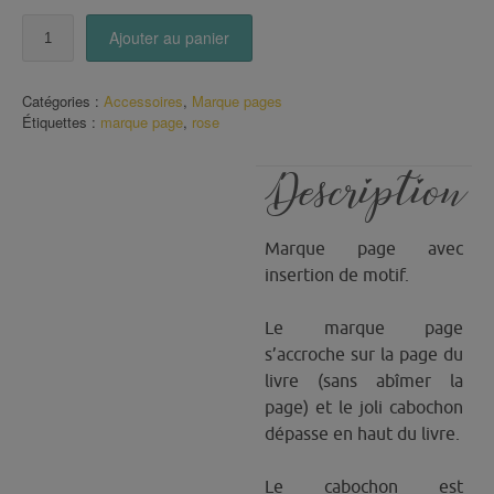
quantité
Ajouter au panier
de
Marque
Page
Catégories :
Accessoires
,
Marque pages
LA
Étiquettes :
marque page
,
rose
vie
en
Rose
Description
Marque page avec
insertion de motif.
Le marque page
s’accroche sur la page du
livre (sans abîmer la
page) et le joli cabochon
dépasse en haut du livre.
Le cabochon est