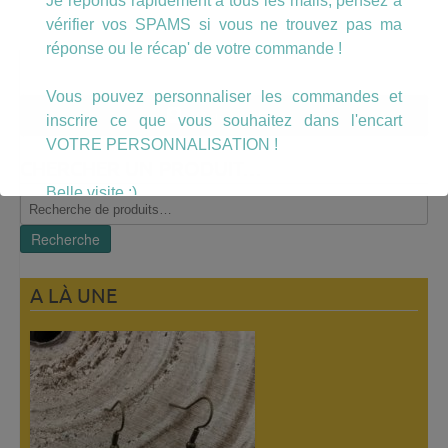
Je réponds rapidement à tous les mails, pensez à
vérifier vos SPAMS si vous ne trouvez pas ma
réponse ou le récap' de votre commande !
Vous pouvez personnaliser les commandes et
Mon compte
inscrire ce que vous souhaitez dans l'encart
VOTRE PERSONNALISATION !
CHERCHER UN PRODUIT…
Belle visite :)
Recherche
pour :
Recherche
A LÀ UNE