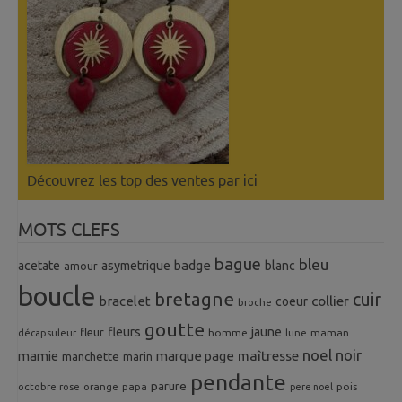
Découvrez les top des ventes
par ici
MOTS CLEFS
bague
bleu
badge
acetate
asymetrique
blanc
amour
boucle
bretagne
cuir
collier
bracelet
coeur
broche
goutte
fleurs
jaune
fleur
homme
maman
décapsuleur
lune
noel
noir
mamie
marque page
maîtresse
manchette
marin
pendante
parure
octobre rose
orange
pois
papa
pere noel