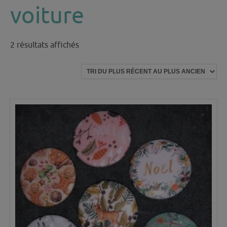
voiture
Trié
2 résultats affichés
du
plus
récent
au
plus
ancien