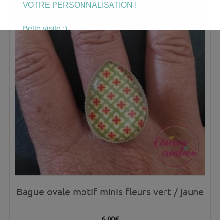
VOTRE PERSONNALISATION !
Belle visite :)
Bague ovale motif minis fleurs vert / jaune
6.00
€