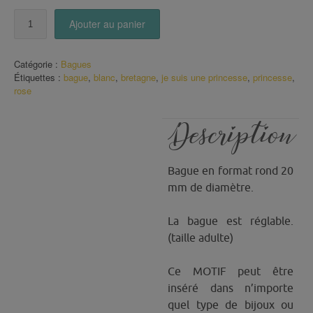
quantité
Ajouter au panier
de
Bague
"Je
Catégorie :
Bagues
suis
Étiquettes :
bague
,
blanc
,
bretagne
,
je suis une princesse
,
princesse
,
une
rose
Princesse"
Description
Bague en format rond 20
mm de diamètre.
La bague est réglable.
(taille adulte)
Ce MOTIF peut être
inséré dans n’importe
quel type de bijoux ou