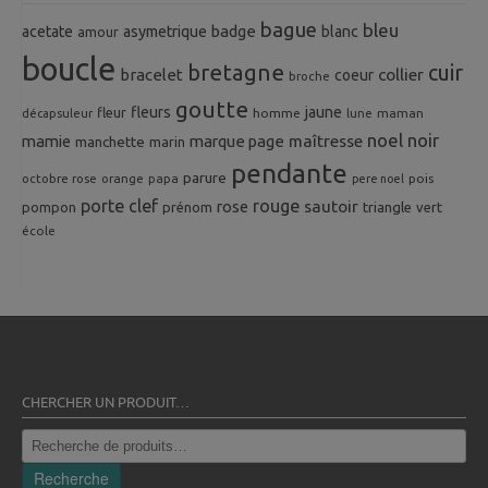
bague
bleu
badge
acetate
asymetrique
blanc
amour
boucle
bretagne
cuir
collier
bracelet
coeur
broche
goutte
fleurs
jaune
fleur
homme
maman
décapsuleur
lune
noel
noir
mamie
marque page
maîtresse
manchette
marin
pendante
parure
octobre rose
orange
pois
papa
pere noel
porte clef
rouge
rose
sautoir
pompon
prénom
triangle
vert
école
CHERCHER UN PRODUIT…
Recherche
pour :
Recherche