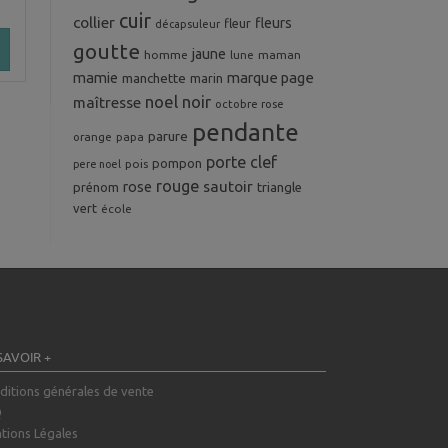
cuir
collier
fleurs
fleur
décapsuleur
goutte
jaune
homme
maman
lune
mamie
marque page
manchette
marin
noel
noir
maîtresse
octobre rose
pendante
parure
orange
papa
porte clef
pompon
pois
pere noel
rouge
rose
sautoir
prénom
triangle
vert
école
SAVOIR +
ditions générales de vente
Q
tions Légales