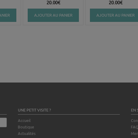
20.00
€
20.00
€
ANIER
AJOUTER AU PANIER
AJOUTER AU PANIER
UNE PETIT VISITE ?
EN 
Accueil
Con
Boutique
FA
Actualités
Men