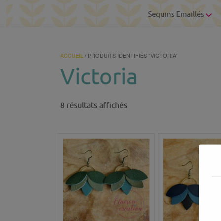
Sequins Emaillés
ACCUEIL
/ PRODUITS IDENTIFIÉS “VICTORIA”
Victoria
Trié
8 résultats affichés
du
plus
récent
au
plus
ancien