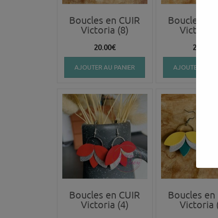
Boucles en CUIR
Boucles en
Victoria (8)
Victoria 
20.00
€
20.00
€
AJOUTER AU PANIER
AJOUTER AU P
Boucles en CUIR
Boucles en
Victoria (4)
Victoria 