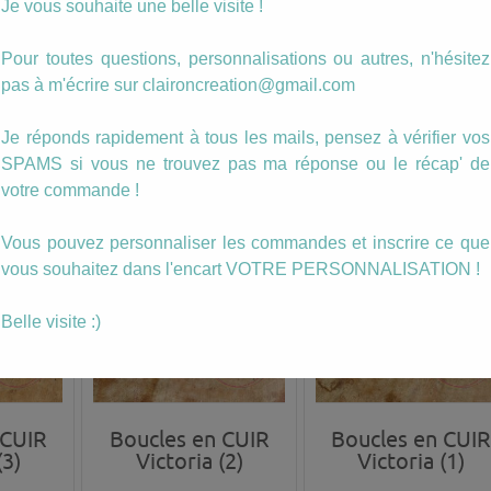
Je vous souhaite une belle visite !
 CUIR
Boucles en CUIR
Boucles en CUI
Pour toutes questions, personnalisations ou autres, n'hésitez
(7)
Victoria (6)
Victoria (5)
pas à m'écrire sur claironcreation@gmail.com
20.00
€
20.00
€
Je réponds rapidement à tous les mails, pensez à vérifier vos
ANIER
AJOUTER AU PANIER
AJOUTER AU PANIER
SPAMS si vous ne trouvez pas ma réponse ou le récap' de
votre commande !
Vous pouvez personnaliser les commandes et inscrire ce que
vous souhaitez dans l'encart VOTRE PERSONNALISATION !
Belle visite :)
 CUIR
Boucles en CUIR
Boucles en CUI
(3)
Victoria (2)
Victoria (1)