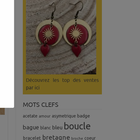
R
Découvrez les top des ventes
par ici
MOTS CLEFS
badge
acetate
asymetrique
amour
boucle
R
bague
bleu
blanc
bretagne
bracelet
coeur
broche