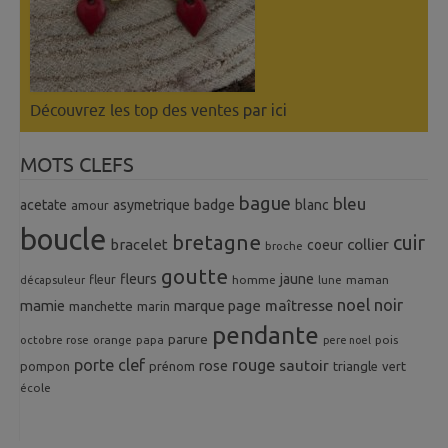
Découvrez les top des ventes
par ici
MOTS CLEFS
bague
bleu
badge
acetate
asymetrique
blanc
amour
boucle
bretagne
cuir
collier
bracelet
coeur
broche
goutte
fleurs
jaune
fleur
homme
maman
décapsuleur
lune
noel
noir
mamie
marque page
maîtresse
manchette
marin
pendante
parure
octobre rose
orange
pois
papa
pere noel
porte clef
rouge
rose
sautoir
pompon
prénom
triangle
vert
école