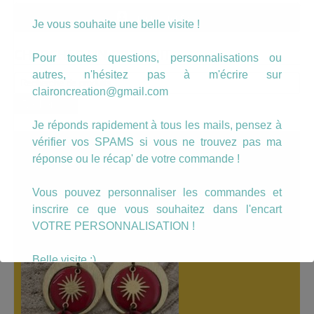
Mon compte
Je vous souhaite une belle visite !
CHERCHER UN PRODUIT…
Pour toutes questions, personnalisations ou
autres, n'hésitez pas à m'écrire sur
Recherche
pour :
claironcreation@gmail.com
Recherche
Je réponds rapidement à tous les mails, pensez à
A LÀ UNE
vérifier vos SPAMS si vous ne trouvez pas ma
réponse ou le récap' de votre commande !
Vous pouvez personnaliser les commandes et
inscrire ce que vous souhaitez dans l'encart
VOTRE PERSONNALISATION !
Belle visite :)