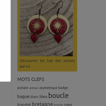
s
Découvrez les top des ventes
par ici
MOTS CLEFS
badge
acetate
asymetrique
amour
boucle
bague
bleu
blanc
bretagne
bracelet
coeur
broche