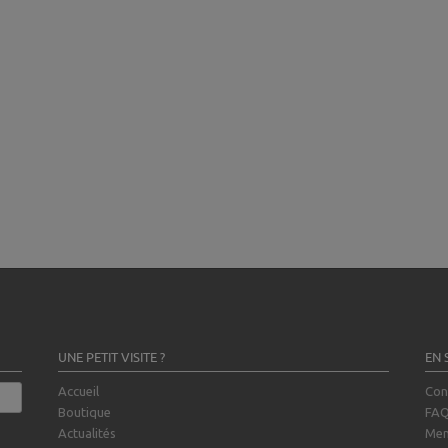
UNE PETIT VISITE ?
EN 
Accueil
Con
Boutique
FA
Actualités
Men