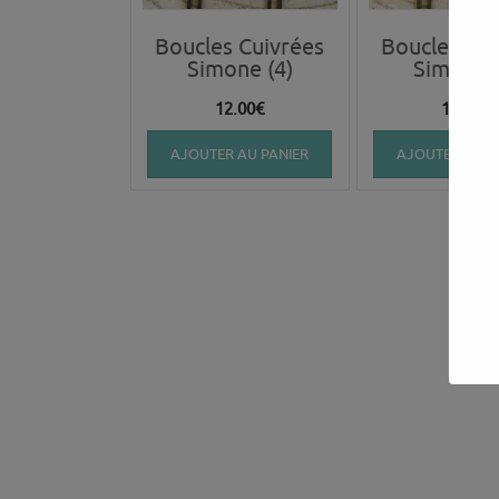
Boucles Cuivrées
Boucles Cui
Simone (4)
Simone (
12.00
€
12.00
€
AJOUTER AU PANIER
AJOUTER AU P