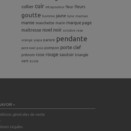
cuir
collier
fleurs
fleur
décapsuleur
goutte
jaune
homme
maman
lune
mamie
marque page
manchette
marin
noel
noir
maîtresse
octobre rose
pendante
parure
orange
papa
porte clef
pompon
pois
pere noel
rouge
rose
sautoir
prénom
triangle
vert
école
SAVOIR +
ditions générales de vente
Q
tions Légales