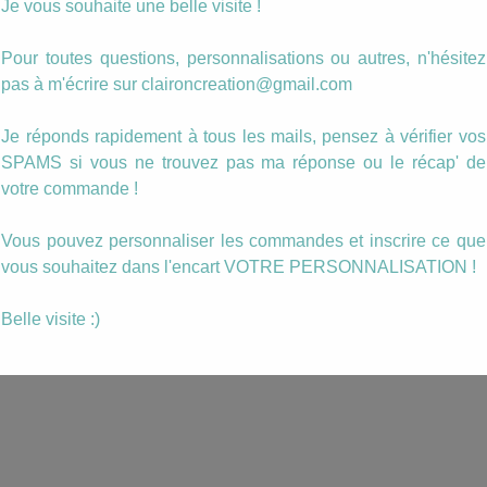
Je vous souhaite une belle visite !
vrées
Boucles Cuivrées
Boucles Cuivrée
Pour toutes questions, personnalisations ou autres, n'hésitez
3)
Simone (2)
Simone (1)
pas à m'écrire sur claironcreation@gmail.com
12.00
€
14.00
€
Je réponds rapidement à tous les mails, pensez à vérifier vos
ANIER
AJOUTER AU PANIER
AJOUTER AU PANIER
SPAMS si vous ne trouvez pas ma réponse ou le récap' de
votre commande !
Vous pouvez personnaliser les commandes et inscrire ce que
vous souhaitez dans l'encart VOTRE PERSONNALISATION !
Belle visite :)