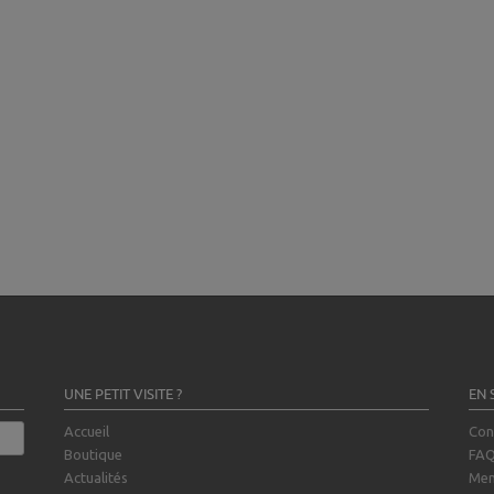
UNE PETIT VISITE ?
EN 
Accueil
Con
Boutique
FA
Actualités
Men