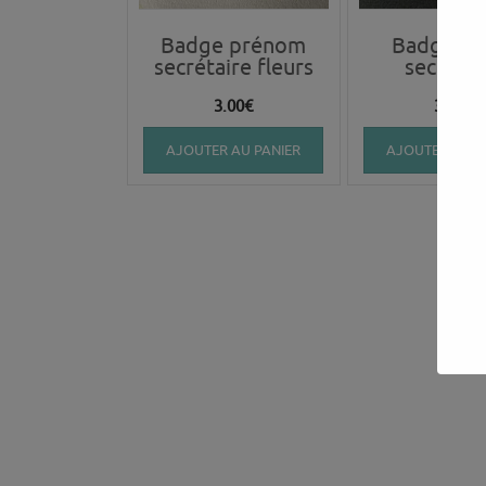
Badge prénom
Badge su
secrétaire fleurs
secrétai
3.00
€
3.00
€
AJOUTER AU PANIER
AJOUTER AU P