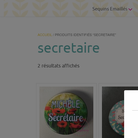
Sequins Emaillés
ACCUEIL
/ PRODUITS IDENTIFIÉS “SECRETAIRE”
secretaire
Trié
2 résultats affichés
du
plus
récent
au
plus
ancien