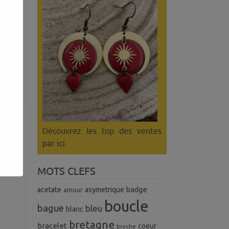
Découvrez les top des ventes
par ici
MOTS CLEFS
badge
acetate
asymetrique
amour
boucle
bague
bleu
blanc
bretagne
bracelet
coeur
broche