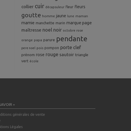
cuir
collier
fleurs
fleur
décapsuleur
goutte
jaune
homme
maman
lune
mamie
marque page
manchette
marin
noel
noir
maîtresse
octobre rose
pendante
parure
orange
papa
porte clef
pompon
pois
pere noel
rouge
rose
sautoir
prénom
triangle
vert
école
SAVOIR +
ditions générales de vente
Q
tions Légales