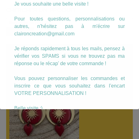
Je vous souhaite une belle visite !
CHERCHER UN PRODUIT…
Pour toutes questions, personnalisations ou
Recherche
autres, n'hésitez pas à m'écrire sur
pour :
Recherche
claironcreation@gmail.com
Je réponds rapidement à tous les mails, pensez à
A LÀ UNE
vérifier vos SPAMS si vous ne trouvez pas ma
réponse ou le récap' de votre commande !
Vous pouvez personnaliser les commandes et
inscrire ce que vous souhaitez dans l'encart
VOTRE PERSONNALISATION !
Belle visite :)