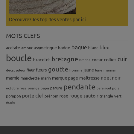
Découvrez les top des ventes
par ici
MOTS CLEFS
bague
bleu
badge
acetate
asymetrique
blanc
amour
boucle
bretagne
cuir
collier
bracelet
coeur
broche
goutte
fleurs
jaune
fleur
homme
maman
décapsuleur
lune
noel
noir
mamie
marque page
maîtresse
manchette
marin
pendante
parure
octobre rose
orange
pois
papa
pere noel
porte clef
rouge
rose
sautoir
pompon
prénom
triangle
vert
école