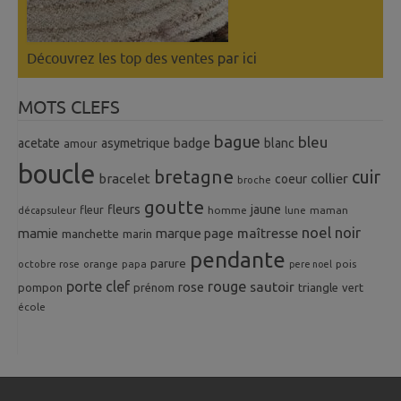
Découvrez les top des ventes
par ici
MOTS CLEFS
bague
bleu
badge
acetate
asymetrique
blanc
amour
boucle
bretagne
cuir
collier
bracelet
coeur
broche
goutte
fleurs
jaune
fleur
homme
maman
décapsuleur
lune
noel
noir
mamie
marque page
maîtresse
manchette
marin
pendante
parure
octobre rose
orange
pois
papa
pere noel
porte clef
rouge
rose
sautoir
pompon
prénom
triangle
vert
école