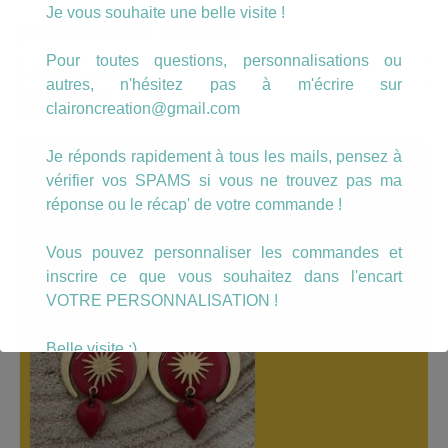
Je vous souhaite une belle visite !
CHERCHER UN PRODUIT…
Pour toutes questions, personnalisations ou
Recherche
autres, n'hésitez pas à m'écrire sur
pour :
Recherche
claironcreation@gmail.com
Je réponds rapidement à tous les mails, pensez à
A LÀ UNE
vérifier vos SPAMS si vous ne trouvez pas ma
réponse ou le récap' de votre commande !
Vous pouvez personnaliser les commandes et
inscrire ce que vous souhaitez dans l'encart
VOTRE PERSONNALISATION !
Belle visite :)